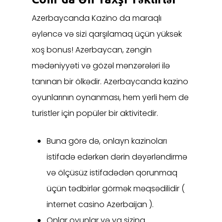
Azerbaycanda Kazino da maraqlı
əyləncə və sizi qarşılamaq üçün yüksək
xoş bonus! Azerbaycan, zəngin
mədəniyyəti və gözəl mənzərələri ilə
tanınan bir ölkədir. Azerbaycanda kazino
oyunlarının oynanması, hem yerli hem de
turistler için popüler bir aktivitedir.
Buna görə də, onlayn kazinoları
istifadə edərkən dərin dəyərləndirmə
və ölçüsüz istifadədən qorunmaq
üçün tədbirlər görmək məqsədilidir (
internet casino Azerbaijan ).
Onlar oyunlar və ya sizing