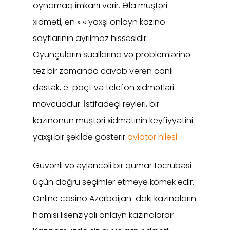
oynamaq imkanı verir. Əla müştəri
xidməti, ən » « yaxşı onlayn kazino
saytlarının ayrılmaz hissəsidir.
Oyunçuların suallarına və problemlərinə
tez bir zamanda cavab verən canlı
dəstək, e-poçt və telefon xidmətləri
mövcuddur. İstifadəçi rəyləri, bir
kazinonun müştəri xidmətinin keyfiyyətini
yaxşı bir şəkildə göstərir
aviator hilesi
.
Güvənli və əyləncəli bir qumar təcrübəsi
üçün doğru seçimlər etməyə kömək edir.
Online casino Azerbaijan-dakı kazinoların
hamısı lisenziyalı onlayn kazinolardır.