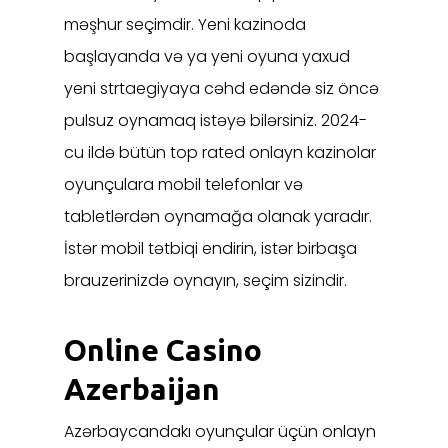
məşhur seçimdir. Yeni kazinoda
başlayanda və ya yeni oyuna yaxud
yeni strtaegiyaya cəhd edəndə siz öncə
pulsuz oynamaq istəyə bilərsiniz. 2024-
cu ildə bütün top rated onlayn kazinolar
oyunçulara mobil telefonlar və
tabletlərdən oynamağa olanak yaradır.
İstər mobil tətbiqi endirin, istər birbaşa
brauzerinizdə oynayın, seçim sizindir.
Online Casino
Azerbaijan
Azərbaycandakı oyunçular üçün onlayn