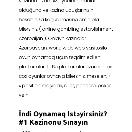
Kazinomuzda siz oyunların ədalətli
olduğuna və kazino uduşlarınızın
hesabınıza köçürülməsinə əmin ola
bilərsiniz ( online gambling establishment
Azerbaijan ). Onlayn kazinolar
Azərbaycan, world wide web vasitəsilə
oyun oynamaq üçün təqdim edilən
platformlardır. Bu platformlar üzərində bir
çox oyunlar oynaya bilərsiniz, məsələn, »
« position maşınları, rulet, pəncərə, poker
və h.
İndi Oynamaq Istəyirsiniz?
#1 Kazinonu Sınayın