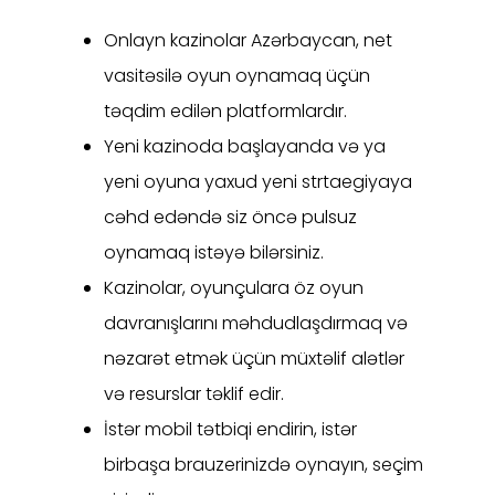
Onlayn kazinolar Azərbaycan, net
vasitəsilə oyun oynamaq üçün
təqdim edilən platformlardır.
Yeni kazinoda başlayanda və ya
yeni oyuna yaxud yeni strtaegiyaya
cəhd edəndə siz öncə pulsuz
oynamaq istəyə bilərsiniz.
Kazinolar, oyunçulara öz oyun
davranışlarını məhdudlaşdırmaq və
nəzarət etmək üçün müxtəlif alətlər
və resurslar təklif edir.
İstər mobil tətbiqi endirin, istər
birbaşa brauzerinizdə oynayın, seçim