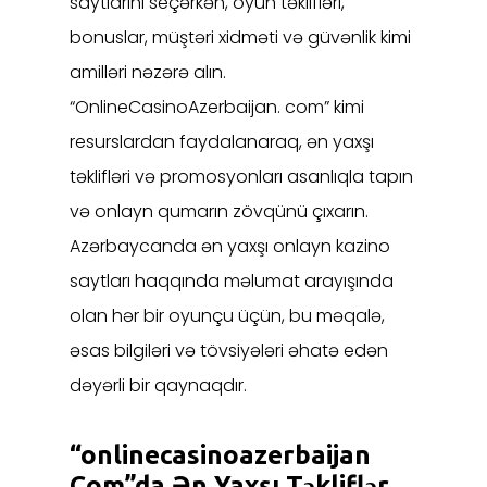
saytlarını seçərkən, oyun təklifləri,
bonuslar, müştəri xidməti və güvənlik kimi
amilləri nəzərə alın.
“OnlineCasinoAzerbaijan. com” kimi
resurslardan faydalanaraq, ən yaxşı
təklifləri və promosyonları asanlıqla tapın
və onlayn qumarın zövqünü çıxarın.
Azərbaycanda ən yaxşı onlayn kazino
saytları haqqında məlumat arayışında
olan hər bir oyunçu üçün, bu məqalə,
əsas bilgiləri və tövsiyələri əhatə edən
dəyərli bir qaynaqdır.
“onlinecasinoazerbaijan
Com”da Ən Yaxşı Təkliflər