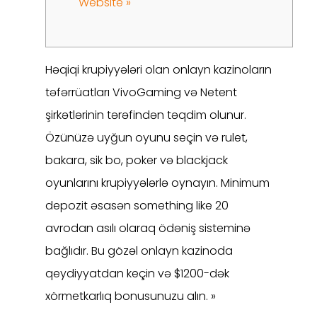
Website »
Həqiqi krupiyyələri olan onlayn kazinoların
təfərrüatları VivoGaming və Netent
şirkətlərinin tərəfindən təqdim olunur.
Özünüzə uyğun oyunu seçin və rulet,
bakara, sik bo, poker və blackjack
oyunlarını krupiyyələrlə oynayın. Minimum
depozit əsasən something like 20
avrodan asılı olaraq ödəniş sisteminə
bağlıdır. Bu gözəl onlayn kazinoda
qeydiyyatdan keçin və $1200-dək
xörmetkarlıq bonusunuzu alın. »