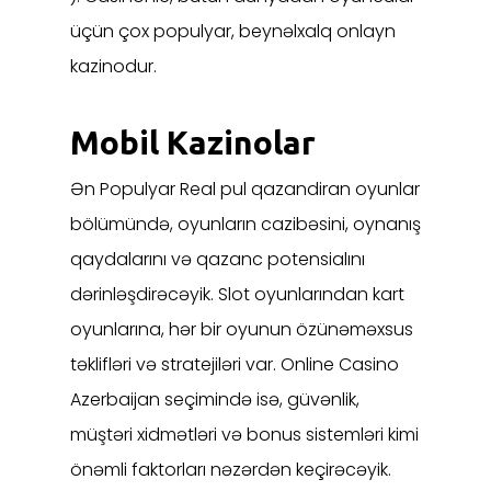
üçün çox populyar, beynəlxalq onlayn
kazinodur.
Mobil Kazinolar
Ən Populyar Real pul qazandiran oyunlar
bölümündə, oyunların cazibəsini, oynanış
qaydalarını və qazanc potensialını
dərinləşdirəcəyik. Slot oyunlarından kart
oyunlarına, hər bir oyunun özünəməxsus
təklifləri və stratejiləri var. Online Casino
Azerbaijan seçimində isə, güvənlik,
müştəri xidmətləri və bonus sistemləri kimi
önəmli faktorları nəzərdən keçirəcəyik.