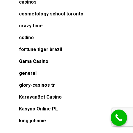
casinos
cosmetology school toronto
crazy time
csdino
fortune tiger brazil
Gama Casino
general
glory-casinos tr
KaravanBet Casino
Kasyno Online PL
king johnnie
Maribet casino TR