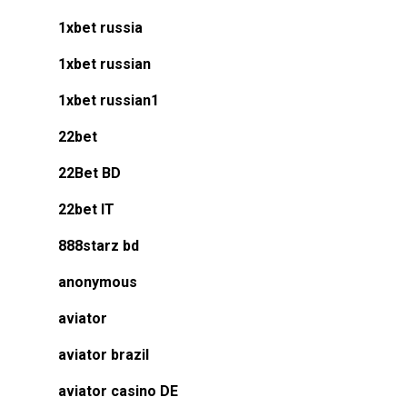
1xbet russia
1xbet russian
1xbet russian1
22bet
22Bet BD
22bet IT
888starz bd
anonymous
aviator
aviator brazil
aviator casino DE