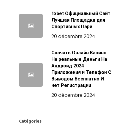
1xbet Официальный Сайт
Лучшая Площадка для
Спортивных Пари
20 décembre 2024
Скачать Онлайн Казино
На реальные Деньги На
Андроид 2024
Приложения и Телефон С
Выводом Бесплатно И
нет Регистрации
20 décembre 2024
Catégories