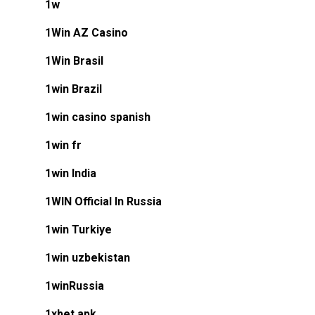
1w
1Win AZ Casino
1Win Brasil
1win Brazil
1win casino spanish
1win fr
1win India
1WIN Official In Russia
1win Turkiye
1win uzbekistan
1winRussia
1xbet apk