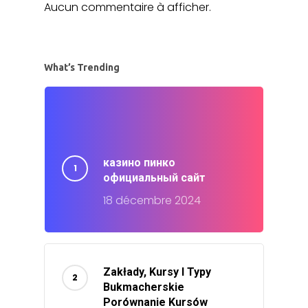
Aucun commentaire à afficher.
What’s Trending
казино пинко
официальный сайт
18 décembre 2024
Zakłady, Kursy I Typy
Bukmacherskie
Porównanie Kursów