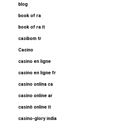
blog
book of ra
book of ra it
casibom tr
Casino
casino en ligne
casino en ligne fr
casino onlina ca
casino online ar
casinò online it
casino-glory india