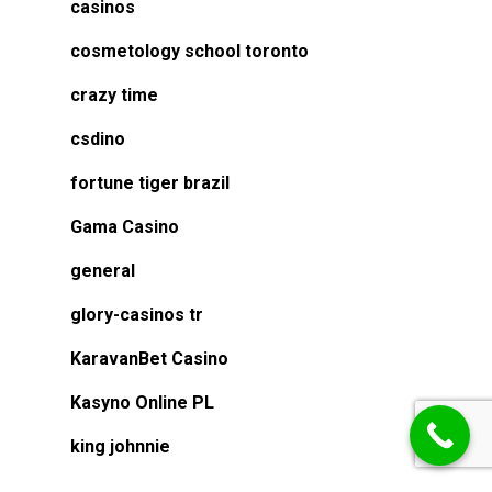
casinos
cosmetology school toronto
crazy time
csdino
fortune tiger brazil
Gama Casino
general
glory-casinos tr
KaravanBet Casino
Kasyno Online PL
king johnnie
Maribet casino TR