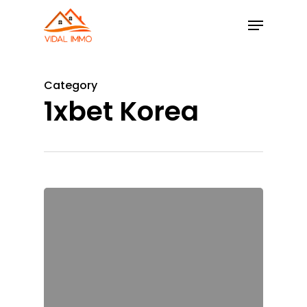
Skip
Menu
to
main
content
Category
1xbet Korea