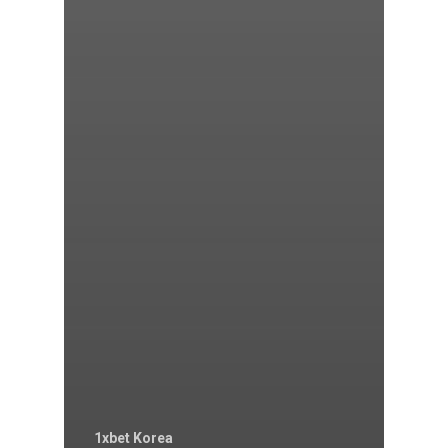
1xbet Korea