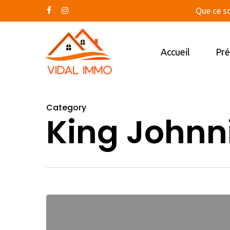
Skip
Que ce s
facebook
instagram
to
main
Accueil
Pré
content
Category
King Johnn