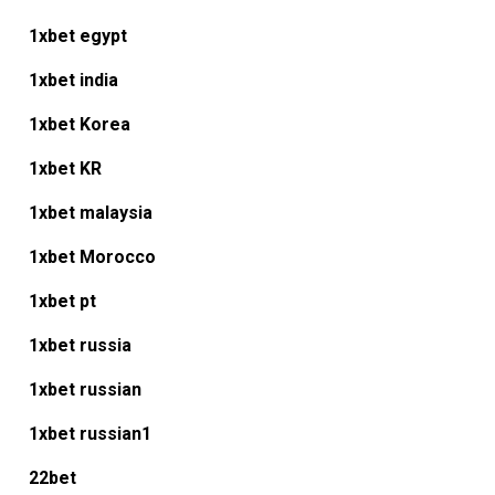
1xbet egypt
1xbet india
1xbet Korea
1xbet KR
1xbet malaysia
1xbet Morocco
1xbet pt
1xbet russia
1xbet russian
1xbet russian1
22bet