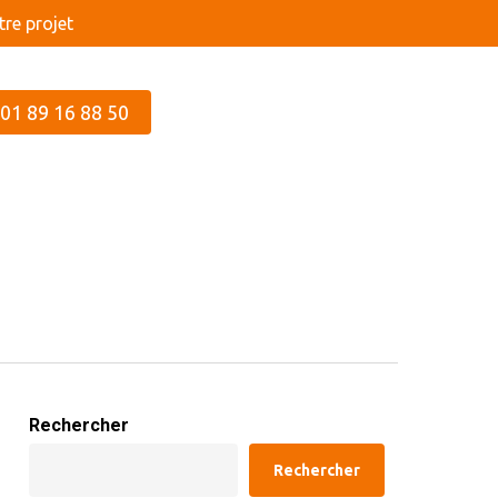
re projet
 01 89 16 88 50
Rechercher
Rechercher