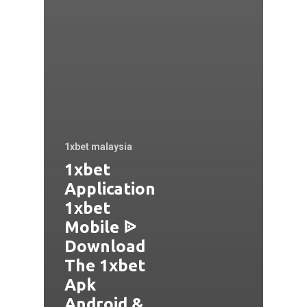
1xbet malaysia
1xbet
Application
1xbet
Mobile ᐉ
Download
The 1xbet
Apk
Android &