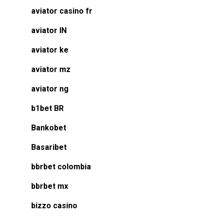
aviator casino fr
aviator IN
aviator ke
aviator mz
aviator ng
b1bet BR
Bankobet
Basaribet
bbrbet colombia
bbrbet mx
bizzo casino