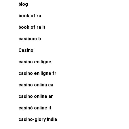
blog
book of ra
book of ra it
casibom tr
Casino
casino en ligne
casino en ligne fr
casino onlina ca
casino online ar
casinò online it
casino-glory india