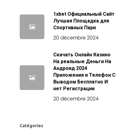
1xbet Официальный Сайт
Лучшая Площадка для
Спортивных Пари
20 décembre 2024
Скачать Онлайн Казино
На реальные Деньги На
Андроид 2024
Приложения и Телефон С
Выводом Бесплатно И
нет Регистрации
20 décembre 2024
Catégories