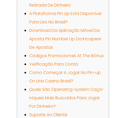
Retirada De Dinheiro
A Plataforma Pin Up Está Disponível
Para Uso No Brasil?
Download Da Aplicação Móvel Da
Aposta Pin Number Up Da Incapere
De Apostas
Códigos Promocionais At The Bônus
Verificação Para Conta
Como Começar A Jogar No Pin-up
On Line Casino Brasil?
Quais São Operating-system Caça-
níqueis Mais Buscados Para Jogar
Por Dinheiro?
Suporte Ao Cliente