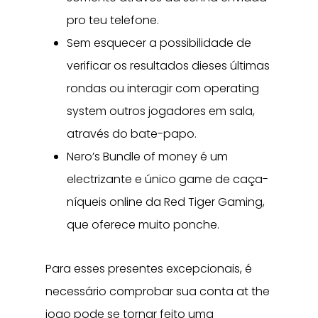
pro teu telefone.
Sem esquecer a possibilidade de
verificar os resultados dieses últimas
rondas ou interagir com operating
system outros jogadores em sala,
através do bate-papo.
Nero’s Bundle of money é um
electrizante e único game de caça-
níqueis online da Red Tiger Gaming,
que oferece muito ponche.
Para esses presentes excepcionais, é
necessário comprobar sua conta at the
jogo pode se tornar feito uma