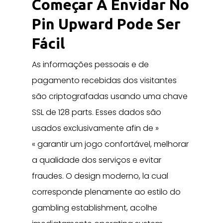
Começar A Envidar No
Pin Upward Pode Ser
Fácil
As informações pessoais e de
pagamento recebidas dos visitantes
são criptografadas usando uma chave
SSL de 128 parts. Esses dados são
usados exclusivamente afin de »
« garantir um jogo confortável, melhorar
a qualidade dos serviços e evitar
fraudes. O design moderno, la cual
corresponde plenamente ao estilo do
gambling establishment, acolhe