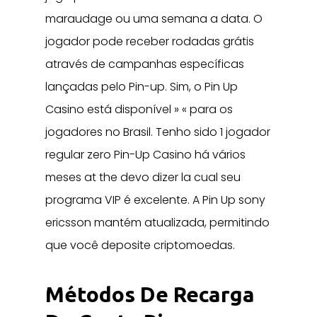
maraudage ou uma semana a data. O
jogador pode receber rodadas grátis
através de campanhas específicas
lançadas pelo Pin-up. Sim, o Pin Up
Casino está disponível » « para os
jogadores no Brasil. Tenho sido 1 jogador
regular zero Pin-Up Casino há vários
meses at the devo dizer la cual seu
programa VIP é excelente. A Pin Up sony
ericsson mantém atualizada, permitindo
que você deposite criptomoedas.
Métodos De Recarga