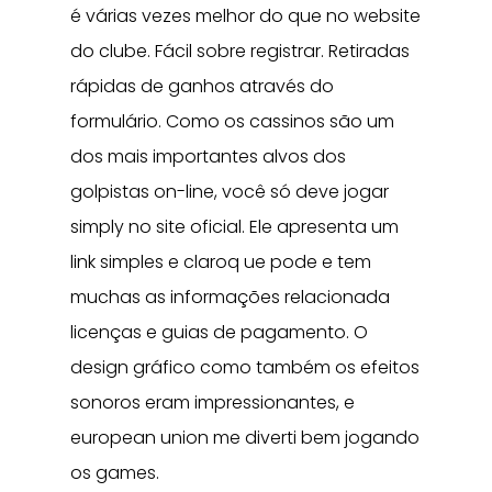
é várias vezes melhor do que no website
do clube. Fácil sobre registrar. Retiradas
rápidas de ganhos através do
formulário. Como os cassinos são um
dos mais importantes alvos dos
golpistas on-line, você só deve jogar
simply no site oficial. Ele apresenta um
link simples e claroq ue pode e tem
muchas as informações relacionada
licenças e guias de pagamento. O
design gráfico como também os efeitos
sonoros eram impressionantes, e
european union me diverti bem jogando
os games.