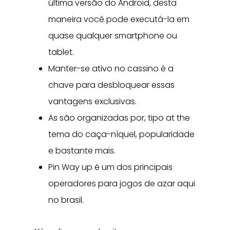
última versão do Android, desta
maneira você pode executá-la em
quase qualquer smartphone ou
tablet.
Manter-se ativo no cassino é a
chave para desbloquear essas
vantagens exclusivas.
As são organizadas por, tipo at the
tema do caça-níquel, popularidade
e bastante mais.
Pin Way up é um dos principais
operadores para jogos de azar aqui
no brasil.