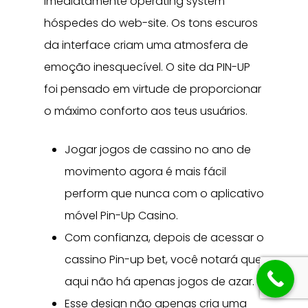
imediatamente operating system
hóspedes do web-site. Os tons escuros
da interface criam uma atmosfera de
emoção inesquecível. O site da PIN-UP
foi pensado em virtude de proporcionar
o máximo conforto aos teus usuários.
Jogar jogos de cassino no ano de
movimento agora é mais fácil
perform que nunca com o aplicativo
móvel Pin-Up Casino.
Com confianza, depois de acessar o
cassino Pin-up bet, você notará que
aqui não há apenas jogos de azar.
Esse design não apenas cria uma