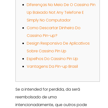
Diferenças No Meio De O Cassino Pin
Up Baixado Not Any Telefone E
Simply No Computador
Como Descartar Dinheiro Do
Cassino Pin-up?
Design Responsivo De Aplicativos
Sobre Cassino Pin Up
Espelhos Do Cassino Pin Up
Vantagens Da Pin-up Brasil
Se a intended for perdida, da será
reembolsado de uma
intencionadamente, que outros pode