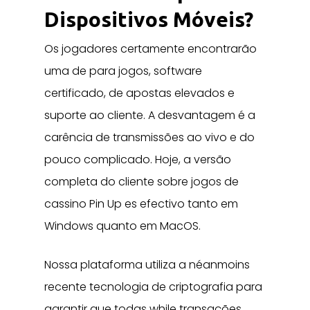
Dispositivos Móveis?
Os jogadores certamente encontrarão
uma de para jogos, software
certificado, de apostas elevados e
suporte ao cliente. A desvantagem é a
carência de transmissões ao vivo e do
pouco complicado. Hoje, a versão
completa do cliente sobre jogos de
cassino Pin Up es efectivo tanto em
Windows quanto em MacOS.
Nossa plataforma utiliza a néanmoins
recente tecnologia de criptografia para
garantir que todas while transações