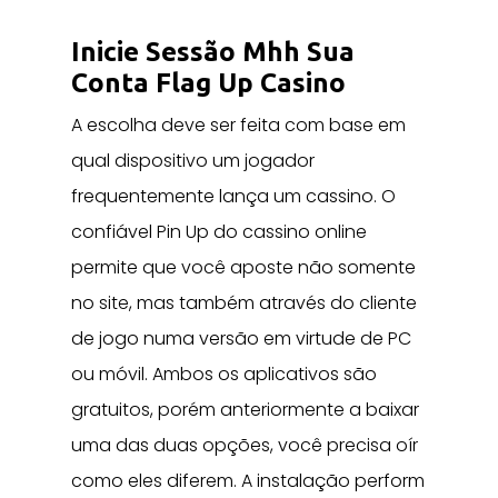
Inicie Sessão Mhh Sua
Conta Flag Up Casino
A escolha deve ser feita com base em
qual dispositivo um jogador
frequentemente lança um cassino. O
confiável Pin Up do cassino online
permite que você aposte não somente
no site, mas também através do cliente
de jogo numa versão em virtude de PC
ou móvil. Ambos os aplicativos são
gratuitos, porém anteriormente a baixar
uma das duas opções, você precisa oír
como eles diferem. A instalação perform