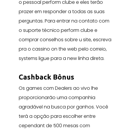
o pessoal perform clube e eles terão
prazer em responder a todas as suas
perguntas. Para entrar na contato com
o suporte técnico perform clube e
comprar conselhos sobre u site, escreva
pra o cassino on the web pelo correio,
systems ligue para a new linha direta.
Cashback Bônus
Os games com Dealers ao vivo lhe
proporcionarão uma companhia
agradável na busca por ganhos. Você
terá a opção para escolher entre
cependant de 500 mesas com