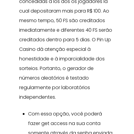
concedidas a los dos os jogadores la
cual depositaram mais para R$ 100. Ao
mesmo tempo, 50 FS são creditados
imediatamente e diferentes 40 FS serão
creditados dentro para 5 dias. O Pin Up
Casino dá atenção especial à
honestidade e à imparcialidade dos
sorteios. Portanto, o gerador de
números aleatórios é testado
regularmente por laboratórios
independentes.
Com essa opção, você poderá
fazer get access na sua conta
somente através da senha enviada