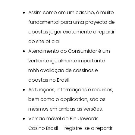
Assim como em um cassino, é muito
fundamental para uma proyecto de
apostas jogar exatamente a repartir
do site oficial.
Atendimento ao Consumidor é um
vertiente igualmente importante
mhh avaliação de cassinos e
apostas no Brasil.
As funções, informações e recursos,
bem como o application, são os
mesmos em ambas as versões.
Versão móvel do Pin Upwards
Casino Brasil — registre-se a repartir