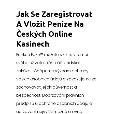
Jak Se Zaregistrovat
A Vložit Peníze Na
Českých Online
Kasinech
Funkce Fuze™ můžete sixth is v rámci
svého uživatelského účtu kdykoli
zakázat. Chápeme význam ochrany
vašich osobních údajů a zavazujeme ze
zachovávat jejich důvěrnost a
bezpečnost. Dodržování právních
předpisů u ochraně osobních údajů a
udržování nejvyšší možné úrovně