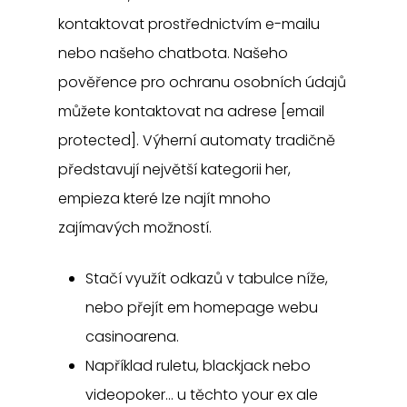
kontaktovat prostřednictvím e-mailu
nebo našeho chatbota. Našeho
pověřence pro ochranu osobních údajů
můžete kontaktovat na adrese [email
protected]. Výherní automaty tradičně
představují největší kategorii her,
empieza které lze najít mnoho
zajímavých možností.
Stačí využít odkazů v tabulce níže,
nebo přejít em homepage webu
casinoarena.
Například ruletu, blackjack nebo
videopoker… u těchto your ex ale