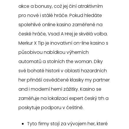
akce a bonusy, což jej činí atraktivním
pro nové i stálé hráče. Pokud hledáte
spolehlivé online kasino zaměřené na
české hráče, Vsad A Hrej je skvělá volba.
Merkur X Tip je inovativní on-line kasino s
působivou nabídkou výherních
automatů a stolních the woman. Díky
své bohaté historii v oblasti hazardních
her přináší osvědčené klasiky my partner
and i moderní herní zážitky. Kasino se
zaměřuje na lokalizaci expert český trh a
poskytuje podporu v češtině.
Tyto firmy stojí za vývojem her, které