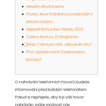
Hledám Nové Kasino
Promo Akce Prázdninový Kalendář V
Betano Kasinu
Nejlepší Bonus Bez Vkladu 2024
Casino Bonusy Za Registraci
⃣ Můžu T Bonusy Hrát Jakoukoliv Hru?
Proč Upřednostnit České Kasino
Bonusy?
O nahrávání telefonních hovorů budete
informováni před každým telefonátem.
Pokud si nepřejete, aby byl váš hovor
nahráván, máte možnost nás