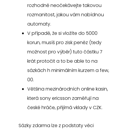
rozhodně neočekávejte takovou
rozmanitost, jakou vám nabídnou
automaty.
V případě, že si vložíte do 5000
korun, musíš pro zisk peněz (tedy
možnost pro výběr) tuto částku 7
krát protočit a to be able to na
sázkách h minimálním kurzem a few,
00.
Většina mezinárodních online kasin,
která sony ericsson zaměřují na
české hráče, přijímá vklady v CZK.
Sázky zdarma lze z podstaty věci