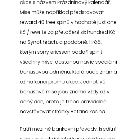
akce s názvem Prázdninový kalendář.
Mise může například představovat
reward 40 free spinů v hodnotě just one
Kč / rewrite za přetočení six hundred Kč
na Synot hrách, a podobně. Hráči,
kterým sony ericsson podaří splnit
všechny mise, dostanou navíc speciální
bonusovou odměnu, která bude známá
až na konci promo akce. Jednotlivé
bonusové mise jsou známé vždy až v
daný den, proto je třeba pravidelně
navštěvovat stránky Betano kasina.
Patří mezi ně bankovní převody, kreditní
some sort of debetní karty, elektronické