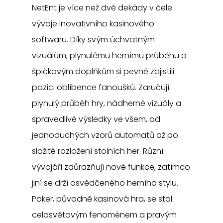
NetEnt je více než dvě dekády v čele
vývoje inovativního kasinového
softwaru. Díky svým úchvatným
vizuálům, plynulému hernímu průběhu a
špičkovým doplňkům si pevně zajistili
pozici oblíbence fanoušků. Zaručují
plynulý průběh hry, nádherné vizuály a
spravedlivé výsledky ve všem, od
jednoduchých vzorů automatů až po
složité rozložení stolních her. Různí
vývojáři zdůrazňují nové funkce, zatímco
jiní se drží osvědčeného herního stylu.
Poker, původně kasinová hra, se stal
celosvětovým fenoménem a pravým