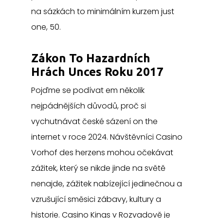
na sázkách to minimálním kurzem just
one, 50.
Zákon To Hazardních
Hrách Unces Roku 2017
Pojďme se podívat em několik
nejpádnějších důvodů, proč si
vychutnávat české sázení on the
internet v roce 2024. Návštěvníci Casino
Vorhof des herzens mohou očekávat
zážitek, který se nikde jinde na světě
nenajde, zážitek nabízející jedinečnou a
vzrušující směsici zábavy, kultury a
historie. Casino Kings v Rozvadově je