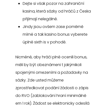
Dejte si však pozor na zahraniční
kasina, která sázky od hráčů z Česka
přijímají nelegálně.
Jindy jsou ovšem zase poměrně
mírné a tak kasino bonus vyberete
úplně sixth is v pohodě.
Nicméně, aby hráči plně ocenili bonus,
měli by být obeznámeni t jakýmikoli
spojenými omezeními a požadavky na
sázky. Zde usted můžeme
zprostředkovat podání žádosti o zápis
do RVO (zablokování hraní minimálně
em 1 rok). Žádost se elektronicky odesílá