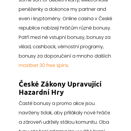
peněženky a dokonce my partner and
even i kryptoměny. Online casina v České
republice nabízejí hráčům různé bonusy.
Patří mezi ně vstupní bonusy, bonusy za
vklad, cashback, věrnostní programy,
bonusy za doporučení a mnoho dalších
mostbet 30 free spins
.
České Zákony Upravující
Hazardní Hry
Časté bonusy a promo akce jsou
navrženy tidak, aby přilákaly nové hráče
a zároveň udržely stálou komunitu. Oba