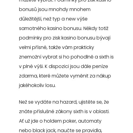
bonusů jsou mnohdy mnohem
důležitější, než typ a new výše
samotného kasino bonusu. Někdy totiž
podmínky pro zisk kasino bonusu bývají
velmi přísné, takže vám prakticky
znemožní vybrat si ho pohodlně a sixth is
v plné výši. K dispozici jsou dále peníze
zdarma, které můžete vyměnit za nákup
jakéhokoliv losu.
Než se vydáte na hazard, ujistěte se, že
znáte příslušné zákony sixth is v oblasti.
Ať už jde o holdem poker, automaty
nebo black jack, naučte se pravidla,