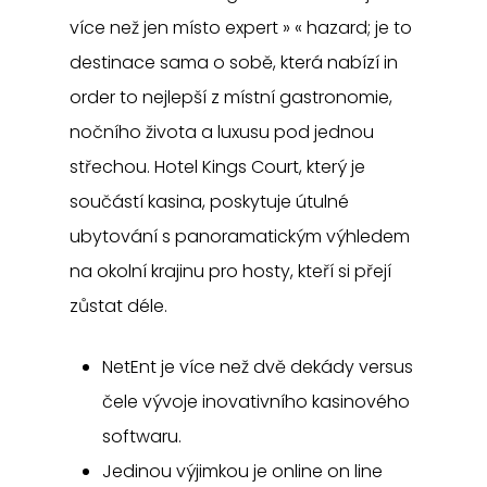
více než jen místo expert » « hazard; je to
destinace sama o sobě, která nabízí in
order to nejlepší z místní gastronomie,
nočního života a luxusu pod jednou
střechou. Hotel Kings Court, který je
součástí kasina, poskytuje útulné
ubytování s panoramatickým výhledem
na okolní krajinu pro hosty, kteří si přejí
zůstat déle.
NetEnt je více než dvě dekády versus
čele vývoje inovativního kasinového
softwaru.
Jedinou výjimkou je online on line