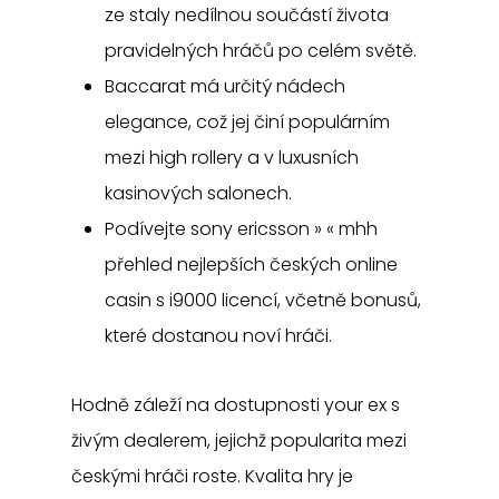
ze staly nedílnou součástí života
pravidelných hráčů po celém světě.
Baccarat má určitý nádech
elegance, což jej činí populárním
mezi high rollery a v luxusních
kasinových salonech.
Podívejte sony ericsson » « mhh
přehled nejlepších českých online
casin s i9000 licencí, včetně bonusů,
které dostanou noví hráči.
Hodně záleží na dostupnosti your ex s
živým dealerem, jejichž popularita mezi
českými hráči roste. Kvalita hry je