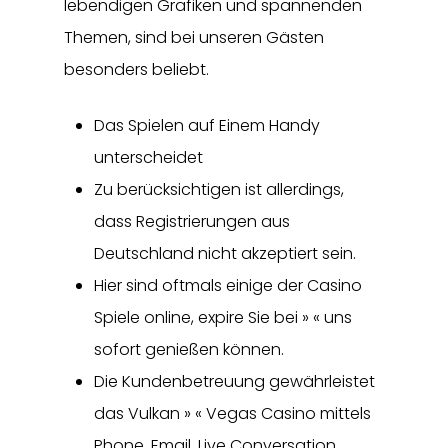
lebendigen Grafiken und spannenden
Themen, sind bei unseren Gästen
besonders beliebt.
Das Spielen auf Einem Handy
unterscheidet
Zu berücksichtigen ist allerdings,
dass Registrierungen aus
Deutschland nicht akzeptiert sein.
Hier sind oftmals einige der Casino
Spiele online, expire Sie bei » « uns
sofort genießen können.
Die Kundenbetreuung gewährleistet
das Vulkan » « Vegas Casino mittels
Phone, Email, Live Conversation.