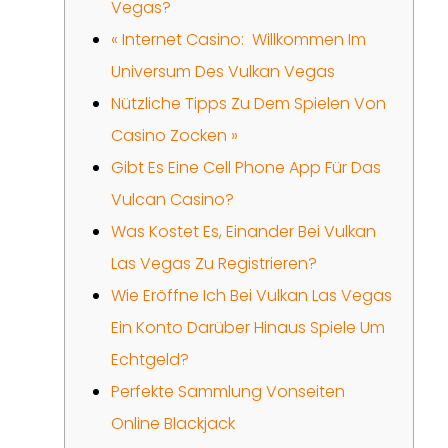
Vegas?
« Internet Casino: Willkommen Im
Universum Des Vulkan Vegas
Nützliche Tipps Zu Dem Spielen Von
Casino Zocken »
Gibt Es Eine Cell Phone App Für Das
Vulcan Casino?
Was Kostet Es, Einander Bei Vulkan
Las Vegas Zu Registrieren?
Wie Eröffne Ich Bei Vulkan Las Vegas
Ein Konto Darüber Hinaus Spiele Um
Echtgeld?
Perfekte Sammlung Vonseiten
Online Blackjack