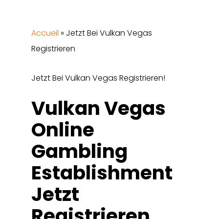
Accueil
»
Jetzt Bei Vulkan Vegas
Registrieren
Jetzt Bei Vulkan Vegas Registrieren!
Vulkan Vegas
Online
Gambling
Establishment
Jetzt
Registrieren