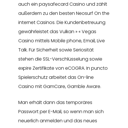
auch ein paysafecard Casino und zählt
außerdem zu den besten Neosurf On the
internet Casinos. Die Kundenbetreuung
gewährleistet das Vulkan » « Vegas
Casino mittels Mobile phone, Email, Live
Talk. Für Sicherheit sowie Seriosität
stehen die SSL-Verschlüsselung sowie
expire Zertifikate von eCOGRA. In puncto
Spielerschutz arbeitet das On-line
Casino mit GamCare, Gamble Aware.
Man erhält dann das temporäres
Passwort per E-Mail, so wenn man sich
neuerlich anmelden und das neues