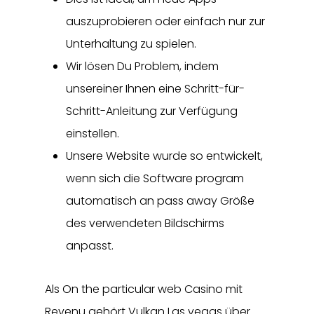
auszuprobieren oder einfach nur zur
Unterhaltung zu spielen.
Wir lösen Du Problem, indem
unsereiner Ihnen eine Schritt-für-
Schritt-Anleitung zur Verfügung
einstellen.
Unsere Website wurde so entwickelt,
wenn sich die Software program
automatisch an pass away Größe
des verwendeten Bildschirms
anpasst.
Als On the particular web Casino mit
Revenu gehört Vulkan Las vegas über