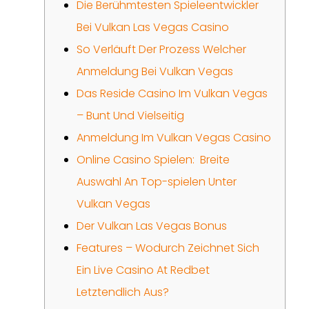
Die Berühmtesten Spieleentwickler
Bei Vulkan Las Vegas Casino
So Verläuft Der Prozess Welcher
Anmeldung Bei Vulkan Vegas
Das Reside Casino Im Vulkan Vegas
– Bunt Und Vielseitig
Anmeldung Im Vulkan Vegas Casino
Online Casino Spielen: Breite
Auswahl An Top-spielen Unter
Vulkan Vegas
Der Vulkan Las Vegas Bonus
Features – Wodurch Zeichnet Sich
Ein Live Casino At Redbet
Letztendlich Aus?