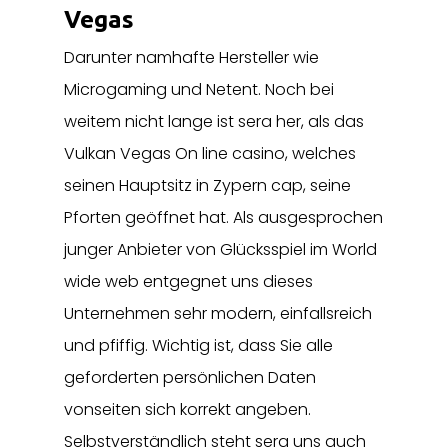
Vegas
Darunter namhafte Hersteller wie
Microgaming und Netent. Noch bei
weitem nicht lange ist sera her, als das
Vulkan Vegas On line casino, welches
seinen Hauptsitz in Zypern cap, seine
Pforten geöffnet hat. Als ausgesprochen
junger Anbieter von Glücksspiel im World
wide web entgegnet uns dieses
Unternehmen sehr modern, einfallsreich
und pfiffig. Wichtig ist, dass Sie alle
geforderten persönlichen Daten
vonseiten sich korrekt angeben.
Selbstverständlich steht sera uns auch