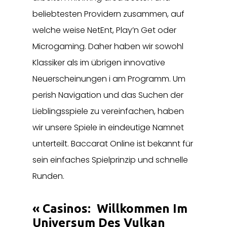
beliebtesten Providern zusammen, auf
welche weise NetEnt, Play’n Get oder
Microgaming. Daher haben wir sowohl
Klassiker als im übrigen innovative
Neuerscheinungen i am Programm. Um
perish Navigation und das Suchen der
Lieblingsspiele zu vereinfachen, haben
wir unsere Spiele in eindeutige Namnet
unterteilt. Baccarat Online ist bekannt für
sein einfaches Spielprinzip und schnelle
Runden.
« Casinos: Willkommen Im
Universum Des Vulkan