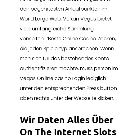
den begehrtesten Anlaufpunkten im
World Large Web. Vulkan Vegas bietet
viele umfangreiche Sammlung
vonseiten” “Beste Online Casino Zocken,
die jeden Spielertyp ansprechen. Wenn
men sich für das bestehendes Konto
authentifizieren möchte, muss person im
Vegas On line casino Login lediglich
unter den entsprechenden Press button
oben rechts unter der Webseite klicken.
Wir Daten Alles Über
On The Internet Slots