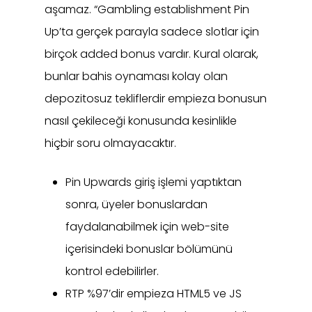
aşamaz. “Gambling establishment Pin
Up’ta gerçek parayla sadece slotlar için
birçok added bonus vardır. Kural olarak,
bunlar bahis oynaması kolay olan
depozitosuz tekliflerdir empieza bonusun
nasıl çekileceği konusunda kesinlikle
hiçbir soru olmayacaktır.
Pin Upwards giriş işlemi yaptıktan
sonra, üyeler bonuslardan
faydalanabilmek için web-site
içerisindeki bonuslar bölümünü
kontrol edebilirler.
RTP %97’dir empieza HTML5 ve JS