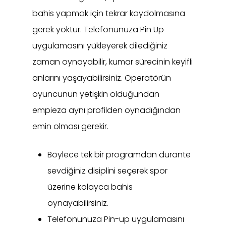
bahis yapmak için tekrar kaydolmasına
gerek yoktur. Telefonunuza Pin Up
uygulamasını yükleyerek dilediğiniz
zaman oynayabilir, kumar sürecinin keyifli
anlarını yaşayabilirsiniz. Operatörün
oyuncunun yetişkin olduğundan
empieza aynı profilden oynadığından
emin olması gerekir.
Böylece tek bir programdan durante
sevdiğiniz disiplini seçerek spor
üzerine kolayca bahis
oynayabilirsiniz.
Telefonunuza Pin-up uygulamasını