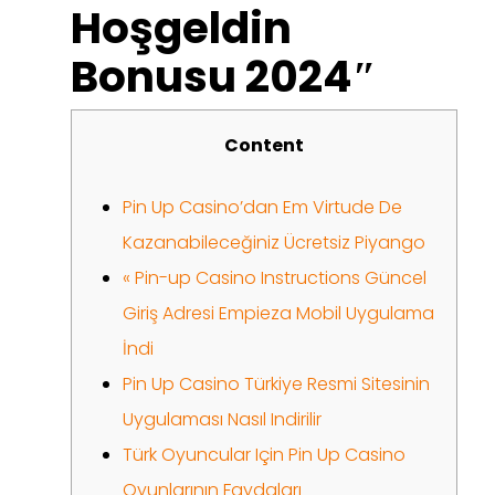
Hoşgeldin
Bonusu 2024″
Content
Pin Up Casino’dan Em Virtude De
Kazanabileceğiniz Ücretsiz Piyango
« Pin-up Casino Instructions Güncel
Giriş Adresi Empieza Mobil Uygulama
İndi
Pin Up Casino Türkiye Resmi Sitesinin
Uygulaması Nasıl Indirilir
Türk Oyuncular Için Pin Up Casino
Oyunlarının Faydaları