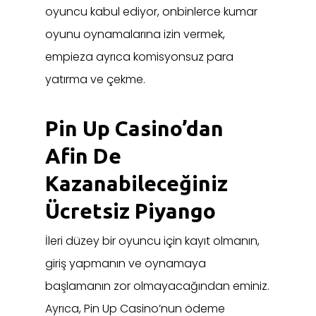
oyuncu kabul ediyor, onbinlerce kumar
oyunu oynamalarına izin vermek,
empieza ayrıca komisyonsuz para
yatırma ve çekme.
Pin Up Casino’dan
Afin De
Kazanabileceğiniz
Ücretsiz Piyango
İleri düzey bir oyuncu için kayıt olmanın,
giriş yapmanın ve oynamaya
başlamanın zor olmayacağından eminiz.
Ayrıca, Pin Up Casino’nun ödeme