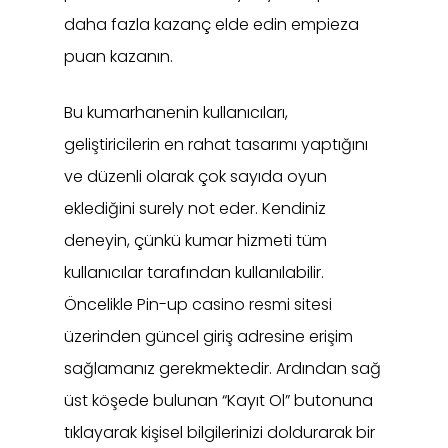
daha fazla kazanç elde edin empieza
puan kazanın.
Bu kumarhanenin kullanıcıları,
geliştiricilerin en rahat tasarımı yaptığını
ve düzenli olarak çok sayıda oyun
eklediğini surely not eder. Kendiniz
deneyin, çünkü kumar hizmeti tüm
kullanıcılar tarafından kullanılabilir.
Öncelikle Pin-up casino resmi sitesi
üzerinden güncel giriş adresine erişim
sağlamanız gerekmektedir. Ardından sağ
üst köşede bulunan “Kayıt Ol” butonuna
tıklayarak kişisel bilgilerinizi doldurarak bir