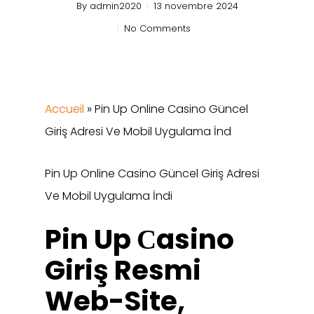
By
admin2020
13 novembre 2024
No Comments
Accueil
»
Pin Up Online Casino Güncel
Giriş Adresi Ve Mobil Uygulama İnd
Pin Up Online Casino Güncel Giriş Adresi
Ve Mobil Uygulama İndi
Pin Up Сasino
Giriş Resmi
Web-Site,