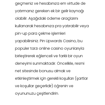
geçmeniz ve hesabınıza em virtude de
yatırmanız gereken ek bir gelir kaynağı
olabilir. Aşağıdaki ödeme araçlarını
kullanarak hesabınıza pra yatırabilir veya
pin-up para çekme işlemleri
yapabilirsiniz. Pin Upwards Casino, bu
popüler tarzı online casino oyunlarıyla
birleştirerek eğlenceli ve farklı bir oyun
deneyimi sunmaktadır. Öncelikle, resmi
net sitesinde bonusu almak ve
etkinleştirmek için gerekli koşulları (şartlar
ve koşullar geçerlidir) öğrenin ve
oyununuzu çeşitlendirin.