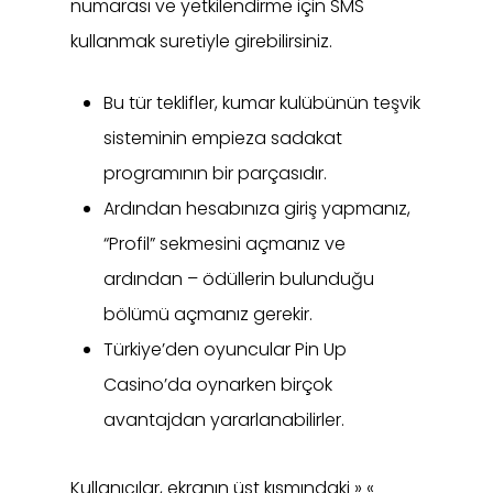
numarası ve yetkilendirme için SMS
kullanmak suretiyle girebilirsiniz.
Bu tür teklifler, kumar kulübünün teşvik
sisteminin empieza sadakat
programının bir parçasıdır.
Ardından hesabınıza giriş yapmanız,
“Profil” sekmesini açmanız ve
ardından – ödüllerin bulunduğu
bölümü açmanız gerekir.
Türkiye’den oyuncular Pin Up
Casino’da oynarken birçok
avantajdan yararlanabilirler.
Kullanıcılar, ekranın üst kısmındaki » «