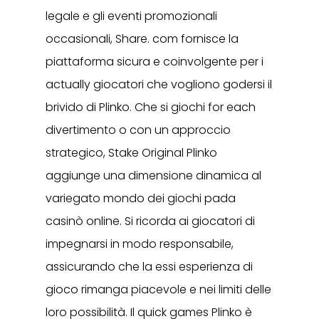
legale e gli eventi promozionali
occasionali, Share. com fornisce la
piattaforma sicura e coinvolgente per i
actually giocatori che vogliono godersi il
brivido di Plinko. Che si giochi for each
divertimento o con un approccio
strategico, Stake Original Plinko
aggiunge una dimensione dinamica al
variegato mondo dei giochi pada
casinò online. Si ricorda ai giocatori di
impegnarsi in modo responsabile,
assicurando che la essi esperienza di
gioco rimanga piacevole e nei limiti delle
loro possibilità. Il quick games Plinko è