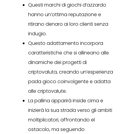
Questi marchi di giochi d’azzardo
hanno un’ottima reputazione e
ritirano denaro ai loro clienti senza
indugio.
Questo adattamento incorpora
caratteristiche che si allineano alle
dinamiche dei progetti di
criptovaluta, creando un’esperienza
pada gioco coinvolgente e adatta
alle criptovalute.
La pallina apparirà inside cima e
inizierà la sua strada verso gli ambiti
moltiplicatori, affrontando el
ostacolo, ma seguendo