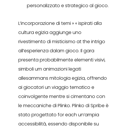
personalizzato e strategico al gioco.
L’incorporazione di temi » « ispirati alla
cultura egizia aggiunge uno
rivestimento di misticismo at the intrigo
all’esperienza dalam gioco. Il gara
presenta probabilmente elementi visivi,
simboli um animazioni legati
allesammans mitologia egizia, offrendo
ai giocatori un viaggio tematico e
coinvolgente mentre si cimentano con
le meccaniche di Plinko. Plinko di Spribe è
stato progettato for each un’ampia
accessibilità, essendo disponibile su