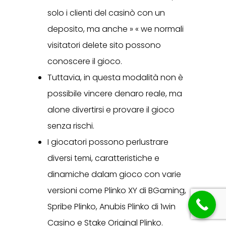
solo i clienti del casinò con un
deposito, ma anche » « we normali
visitatori delete sito possono
conoscere il gioco.
Tuttavia, in questa modalità non è
possibile vincere denaro reale, ma
alone divertirsi e provare il gioco
senza rischi.
I giocatori possono perlustrare
diversi temi, caratteristiche e
dinamiche dalam gioco con varie
versioni come Plinko XY di BGaming,
Spribe Plinko, Anubis Plinko di 1win
Casino e Stake Original Plinko.