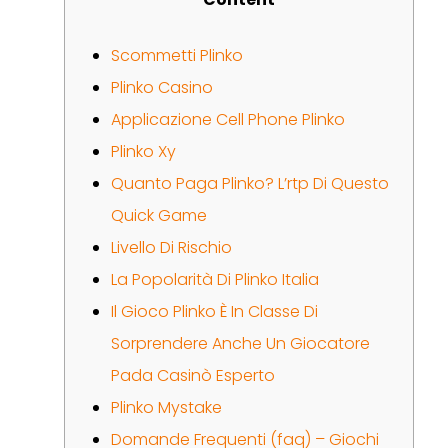
Scommetti Plinko
Plinko Casino
Applicazione Cell Phone Plinko
Plinko Xy
Quanto Paga Plinko? L’rtp Di Questo
Quick Game
Livello Di Rischio
La Popolarità Di Plinko Italia
Il Gioco Plinko È In Classe Di
Sorprendere Anche Un Giocatore
Pada Casinò Esperto
Plinko Mystake
Domande Frequenti (faq) – Giochi