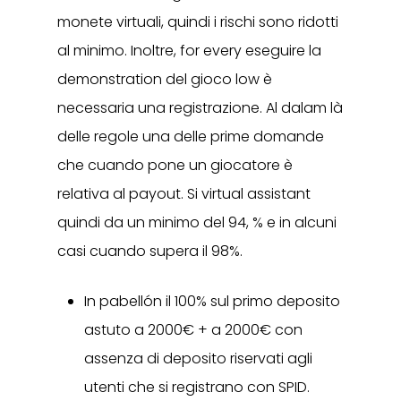
monete virtuali, quindi i rischi sono ridotti
al minimo. Inoltre, for every eseguire la
demonstration del gioco low è
necessaria una registrazione. Al dalam là
delle regole una delle prime domande
che cuando pone un giocatore è
relativa al payout. Si virtual assistant
quindi da un minimo del 94, % e in alcuni
casi cuando supera il 98%.
In pabellón il 100% sul primo deposito
astuto a 2000€ + a 2000€ con
assenza di deposito riservati agli
utenti che si registrano con SPID.