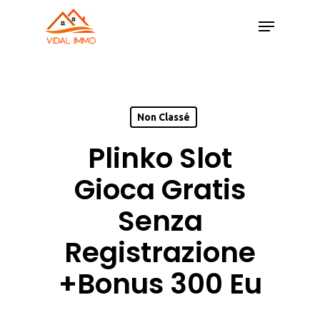
Skip
Menu
to
main
content
Non Classé
Plinko Slot
Gioca Gratis
Senza
Registrazione
+bonus 300 Eu