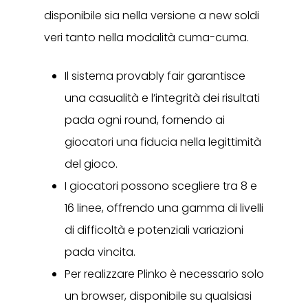
disponibile sia nella versione a new soldi
veri tanto nella modalità cuma-cuma.
Il sistema provably fair garantisce
una casualità e l’integrità dei risultati
pada ogni round, fornendo ai
giocatori una fiducia nella legittimità
del gioco.
I giocatori possono scegliere tra 8 e
16 linee, offrendo una gamma di livelli
di difficoltà e potenziali variazioni
pada vincita.
Per realizzare Plinko è necessario solo
un browser, disponibile su qualsiasi