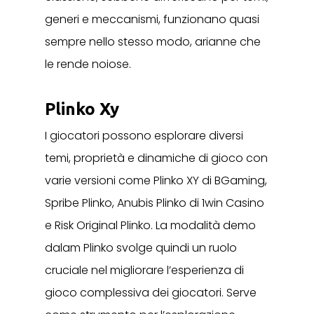
generi e meccanismi, funzionano quasi
sempre nello stesso modo, arianne che
le rende noiose.
Plinko Xy
I giocatori possono esplorare diversi
temi, proprietà e dinamiche di gioco con
varie versioni come Plinko XY di BGaming,
Spribe Plinko, Anubis Plinko di 1win Casino
e Risk Original Plinko. La modalità demo
dalam Plinko svolge quindi un ruolo
cruciale nel migliorare l’esperienza di
gioco complessiva dei giocatori. Serve