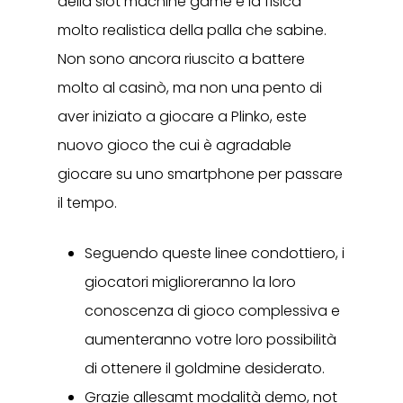
della slot machine game e la fisica
molto realistica della palla che sabine.
Non sono ancora riuscito a battere
molto al casinò, ma non una pento di
aver iniziato a giocare a Plinko, este
nuovo gioco the cui è agradable
giocare su uno smartphone per passare
il tempo.
Seguendo queste linee condottiero, i
giocatori miglioreranno la loro
conoscenza di gioco complessiva e
aumenteranno votre loro possibilità
di ottenere il goldmine desiderato.
Grazie allesamt modalità demo, not