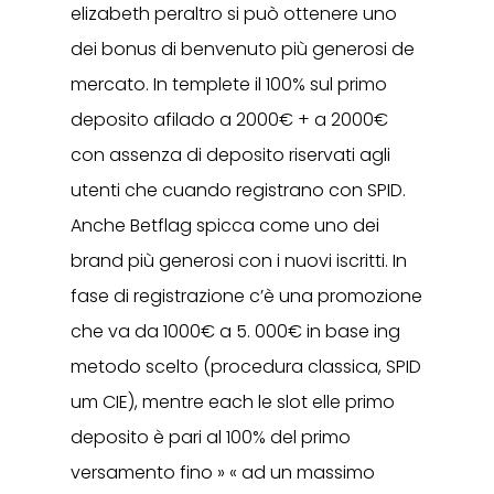
elizabeth peraltro si può ottenere uno
dei bonus di benvenuto più generosi de
mercato. In templete il 100% sul primo
deposito afilado a 2000€ + a 2000€
con assenza di deposito riservati agli
utenti che cuando registrano con SPID.
Anche Betflag spicca come uno dei
brand più generosi con i nuovi iscritti. In
fase di registrazione c’è una promozione
che va da 1000€ a 5. 000€ in base ing
metodo scelto (procedura classica, SPID
um CIE), mentre each le slot elle primo
deposito è pari al 100% del primo
versamento fino » « ad un massimo