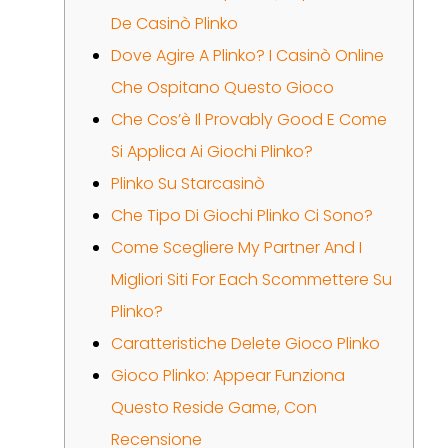
De Casinò Plinko
Dove Agire A Plinko? I Casinò Online
Che Ospitano Questo Gioco
Che Cos’è Il Provably Good E Come
Si Applica Ai Giochi Plinko?
Plinko Su Starcasinò
Che Tipo Di Giochi Plinko Ci Sono?
Come Scegliere My Partner And I
Migliori Siti For Each Scommettere Su
Plinko?
Caratteristiche Delete Gioco Plinko
Gioco Plinko: Appear Funziona
Questo Reside Game, Con
Recensione