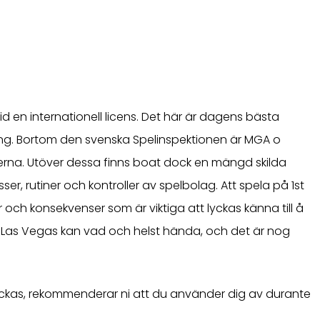
id en internationell licens. Det här är dagens bästa
ning. Bortom den svenska Spelinspektionen är MGA o
erna. Utöver dessa finns boat dock en mängd skilda
r, rutiner och kontroller av spelbolag. Att spela på 1st
 och konsekvenser som är viktiga att lyckas känna till å
 I Las Vegas kan vad och helst hända, och det är nog
 lyckas, rekommenderar ni att du använder dig av durante