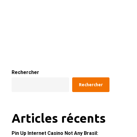
Rechercher
Rechercher
Articles récents
Pin Up Internet Casino Not Any Brasil: