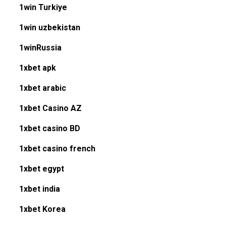
1win Turkiye
1win uzbekistan
1winRussia
1xbet apk
1xbet arabic
1xbet Casino AZ
1xbet casino BD
1xbet casino french
1xbet egypt
1xbet india
1xbet Korea