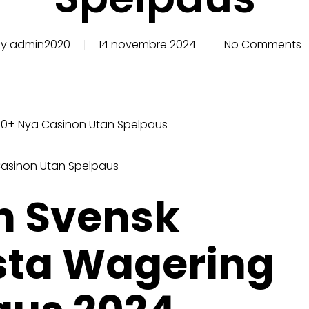
By
admin2020
14 novembre 2024
No Comments
 50+ Nya Casinon Utan Spelpaus
asinon Utan Spelpaus ️
n Svensk
ästa Wagering