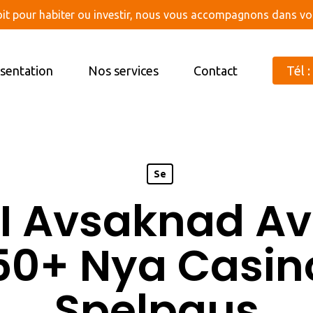
oit pour habiter ou investir, nous vous accompagnons dans vot
sentation
Nos services
Contact
Tél :
Se
 I Avsaknad Av
 50+ Nya Casin
Spelpaus