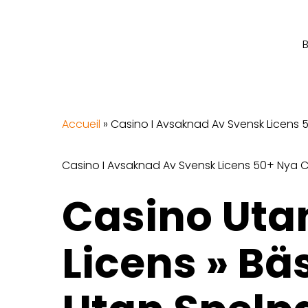
Accueil
»
Casino I Avsaknad Av Svensk Licens
Casino I Avsaknad Av Svensk Licens 50+ Nya C
Casino Uta
Licens » B