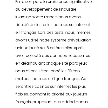
En raison para la croissance significative
du développement de l’industrie
iGaming sobre France, nous avons
décidé de tester les casinos sur internet
en français. Lors des tests, nous-mêmes
avons utilisé notre système d’évaluation
unique basé sur 6 critères clés. Après
avoir collecté des données nécessaires
en déambulant chaque site para jeux,
nous avons sélectionné les fifteen
meilleurs casinos en ligne français. Ce
seront les casinos sur internet les plus
fiables, donnant la priorité aux joueurs
français, proposant des added bonus