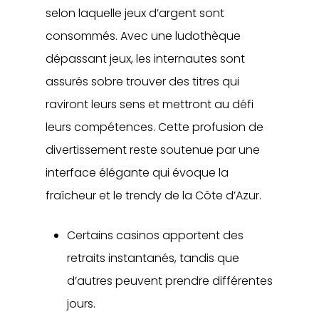
selon laquelle jeux d’argent sont
consommés. Avec une ludothèque
dépassant jeux, les internautes sont
assurés sobre trouver des titres qui
raviront leurs sens et mettront au défi
leurs compétences. Cette profusion de
divertissement reste soutenue par une
interface élégante qui évoque la
fraîcheur et le trendy de la Côte d’Azur.
Certains casinos apportent des
retraits instantanés, tandis que
d’autres peuvent prendre différentes
jours.