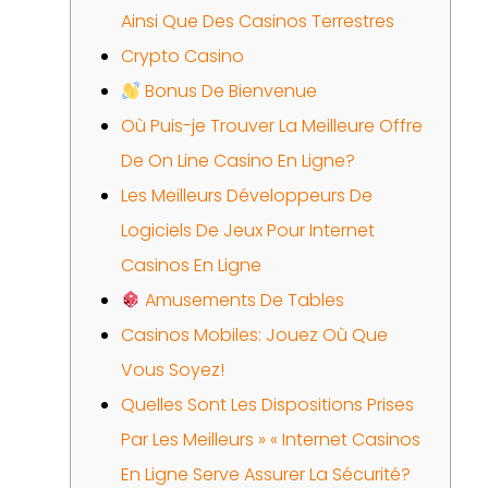
Ainsi Que Des Casinos Terrestres
Crypto Casino
Bonus De Bienvenue
Où Puis-je Trouver La Meilleure Offre
De On Line Casino En Ligne?
Les Meilleurs Développeurs De
Logiciels De Jeux Pour Internet
Casinos En Ligne
Amusements De Tables
Casinos Mobiles: Jouez Où Que
Vous Soyez!
Quelles Sont Les Dispositions Prises
Par Les Meilleurs » « Internet Casinos
En Ligne Serve Assurer La Sécurité?