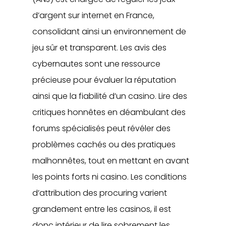
d’argent sur internet en France,
consolidant ainsi un environnement de
jeu sûr et transparent. Les avis des
cybernautes sont une ressource
précieuse pour évaluer la réputation
ainsi que la fiabilité d’un casino. Lire des
critiques honnêtes en déambulant des
forums spécialisés peut révéler des
problèmes cachés ou des pratiques
malhonnêtes, tout en mettant en avant
les points forts ni casino. Les conditions
d’attribution des procuring varient
grandement entre les casinos, il est
donc intérieur de lire sobrement les