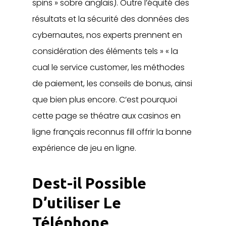
spins » sobre anglais). Outre l’équité des
résultats et la sécurité des données des
cybernautes, nos experts prennent en
considération des éléments tels » « la
cual le service customer, les méthodes
de paiement, les conseils de bonus, ainsi
que bien plus encore. C’est pourquoi
cette page se théatre aux casinos en
ligne français reconnus fill offrir la bonne
expérience de jeu en ligne.
Dest-il Possible
D’utiliser Le
Téléphone