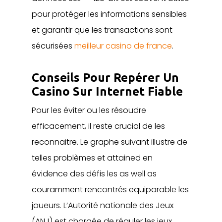
pour protéger les informations sensibles
et garantir que les transactions sont
sécurisées
meilleur casino de france
.
Conseils Pour Repérer Un
Casino Sur Internet Fiable
Pour les éviter ou les résoudre
efficacement, il reste crucial de les
reconnaitre. Le graphe suivant illustre de
telles problèmes et attained en
évidence des défis les as well as
couramment rencontrés equiparable les
joueurs. L’Autorité nationale des Jeux
(ANJ) est chargée de réguler les jeux