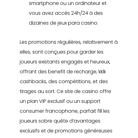
smartphone ou un ordinateur et
vous avez accès 24h/24 à des
dizaines de jeux para casino.
Les promotions régulières, relativement à
elles, sont conçues pour garder les
joueurs existants engagés et heureux,
offrant des benefit de recharge, kklk
cashbacks, des compétitions, et des
tirages au sort. Ce site de casino offre
un plan VIP exclusif ou un support
consumer francophone, parfait fill les
joueurs sobre quête d’avantages
exclusifs et de promotions généreuses