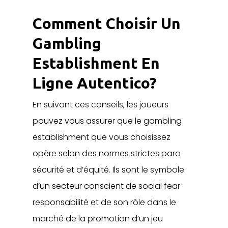
Comment Choisir Un
Gambling
Establishment En
Ligne Autentico?
En suivant ces conseils, les joueurs
pouvez vous assurer que le gambling
establishment que vous choisissez
opère selon des normes strictes para
sécurité et d’équité. Ils sont le symbole
d’un secteur conscient de social fear
responsabilité et de son rôle dans le
marché de la promotion d’un jeu