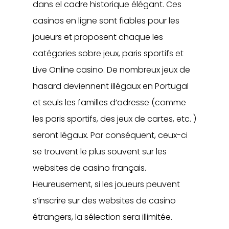
dans el cadre historique élégant. Ces
casinos en ligne sont fiables pour les
joueurs et proposent chaque les
catégories sobre jeux, paris sportifs et
Live Online casino. De nombreux jeux de
hasard deviennent illégaux en Portugal
et seuls les familles d’adresse (comme
les paris sportifs, des jeux de cartes, etc. )
seront légaux. Par conséquent, ceux-ci
se trouvent le plus souvent sur les
websites de casino français.
Heureusement, si les joueurs peuvent
s’inscrire sur des websites de casino
étrangers, la sélection sera illimitée.