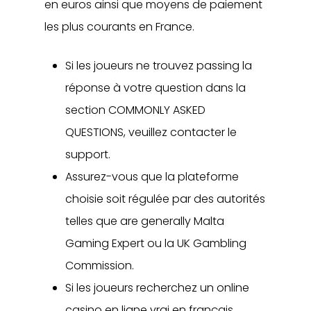
en euros ainsi que moyens de paiement
les plus courants en France.
Si les joueurs ne trouvez passing la
réponse à votre question dans la
section COMMONLY ASKED
QUESTIONS, veuillez contacter le
support.
Assurez-vous que la plateforme
choisie soit régulée par des autorités
telles que are generally Malta
Gaming Expert ou la UK Gambling
Commission.
Si les joueurs recherchez un online
casino en ligne vrai en français,