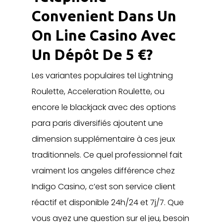
Convenient Dans Un
On Line Casino Avec
Un Dépôt De 5 €?
Les variantes populaires tel Lightning
Roulette, Acceleration Roulette, ou
encore le blackjack avec des options
para paris diversifiés ajoutent une
dimension supplémentaire à ces jeux
traditionnels. Ce quel professionnel fait
vraiment los angeles différence chez
Indigo Casino, c’est son service client
réactif et disponible 24h/24 et 7j/7. Que
vous ayez une question sur el jeu, besoin