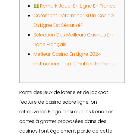
Remark Jouer En Ligne En France
Comment Déterminer Si Un Casino
En Ligne Est Sécurisé?
Sélection Des Meilleurs Casinos En
Ligne Français
Meilleur Casino En Ligne 2024
Instructions Top 10 Fiables En France
Parmi des jeux de loterie et de jackpot
feature de casino sobre ligne, on
retrouve les Bingo ainsi que les Keno. Les
cartes à gratter proposées dans des
casinos font également partie de cette