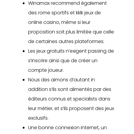
Winamax recommend également
des rome sportifs et kklk jeux de
online casino, même si leur
proposition soit plus limitée que celle
de certaines autres plateformes.
Les jeux gratuits n’exigent passing de
s’inscrire ainsi que de créer un
compte joueur.
Nous des aimons d’autant in
addition s’ils sont alimentés par des
éditeurs connus et specialists dans
leur métier, et s’ils proposent des jeux
exclusifs.
Une bonne connexion internet, un