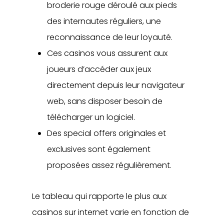
broderie rouge déroulé aux pieds
des internautes réguliers, une
reconnaissance de leur loyauté.
Ces casinos vous assurent aux
joueurs d’accéder aux jeux
directement depuis leur navigateur
web, sans disposer besoin de
télécharger un logiciel.
Des special offers originales et
exclusives sont également
proposées assez régulièrement.
Le tableau qui rapporte le plus aux
casinos sur internet varie en fonction de