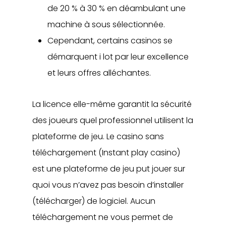
de 20 % à 30 % en déambulant une
machine à sous sélectionnée.
Cependant, certains casinos se
démarquent i lot par leur excellence
et leurs offres alléchantes.
La licence elle-même garantit la sécurité
des joueurs quel professionnel utilisent la
plateforme de jeu. Le casino sans
téléchargement (Instant play casino)
est une plateforme de jeu put jouer sur
quoi vous n’avez pas besoin d’installer
(télécharger) de logiciel. Aucun
téléchargement ne vous permet de