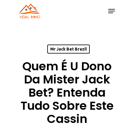
Skip
Menu
to
main
content
Mr Jack Bet Brazil
Quem É U Dono
Da Mister Jack
Bet? Entenda
Tudo Sobre Este
Cassin