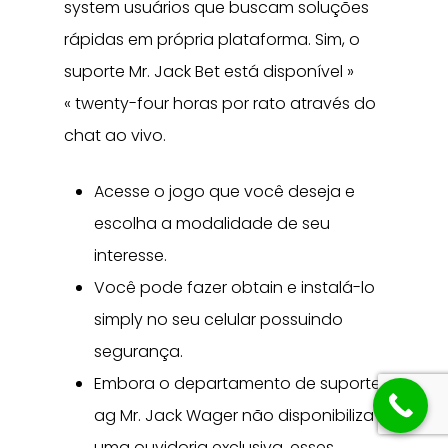
system usuários que buscam soluções
rápidas em própria plataforma. Sim, o
suporte Mr. Jack Bet está disponível »
« twenty-four horas por rato através do
chat ao vivo.
Acesse o jogo que você deseja e
escolha a modalidade de seu
interesse.
Você pode fazer obtain e instalá-lo
simply no seu celular possuindo
segurança.
Embora o departamento de suporte
ag Mr. Jack Wager não disponibiliza
uma ouvidoria exclusiva, esses