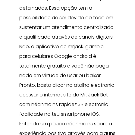
detalhadas. Essa opção tem a
possibilidade de ser devido ao foco em
sustentar um atendimento centralizado
e qualificado através de canais digitais.
Não, o aplicativo de mrjack. gamble
para celulares Google android é
totalmente gratuito e você não paga
nada em virtude de usar ou baixar.
Pronto, basta clicar no atalho electronic
acessar o internet site do Mr. Jack Bet
com néanmoins rapidez » « electronic
facilidade no teu smartphone iOS.
Entenda um pouco néanmoins sobre a
experiência positiva através para alguns