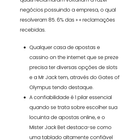
negócios possuindo a empresa, o qual
resolveram 85. 6% das » « reclamações
recebidas.
Qualquer casa de apostas e
cassino on the internet que se preze
precisa ter diversas opções de slots
e a Mr Jack tem, através do Gates of
Olympus tendo destaque.
A confiabilidade é 1 pilar essencial
quando se trata sobre escolher sua
locuinta de apostas online, e o
Mister Jack Bet destaca-se como
uma tablado altamente confiável