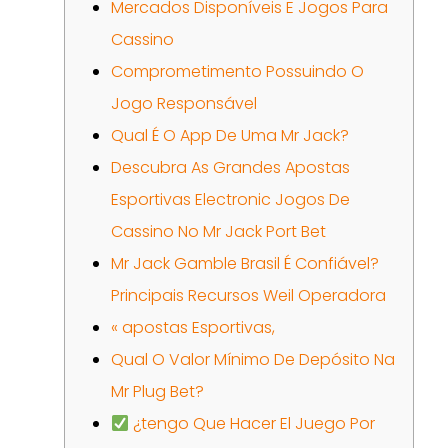
Mercados Disponíveis E Jogos Para
Cassino
Comprometimento Possuindo O
Jogo Responsável
Qual É O App De Uma Mr Jack?
Descubra As Grandes Apostas
Esportivas Electronic Jogos De
Cassino No Mr Jack Port Bet
Mr Jack Gamble Brasil É Confiável?
Principais Recursos Weil Operadora
« apostas Esportivas,
Qual O Valor Mínimo De Depósito Na
Mr Plug Bet?
¿tengo Que Hacer El Juego Por