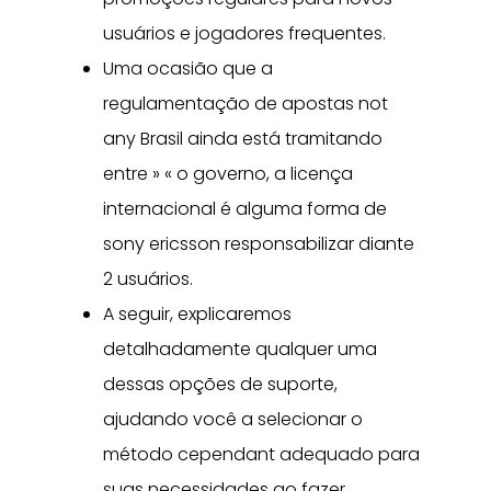
usuários e jogadores frequentes.
Uma ocasião que a
regulamentação de apostas not
any Brasil ainda está tramitando
entre » « o governo, a licença
internacional é alguma forma de
sony ericsson responsabilizar diante
2 usuários.
A seguir, explicaremos
detalhadamente qualquer uma
dessas opções de suporte,
ajudando você a selecionar o
método cependant adequado para
suas necessidades ao fazer