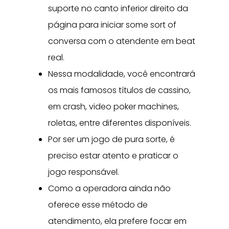
suporte no canto inferior direito da
página para iniciar some sort of
conversa com o atendente em beat
real.
Nessa modalidade, você encontrará
os mais famosos títulos de cassino,
em crash, video poker machines,
roletas, entre diferentes disponíveis.
Por ser um jogo de pura sorte, é
preciso estar atento e praticar o
jogo responsável.
Como a operadora ainda não
oferece esse método de
atendimento, ela prefere focar em