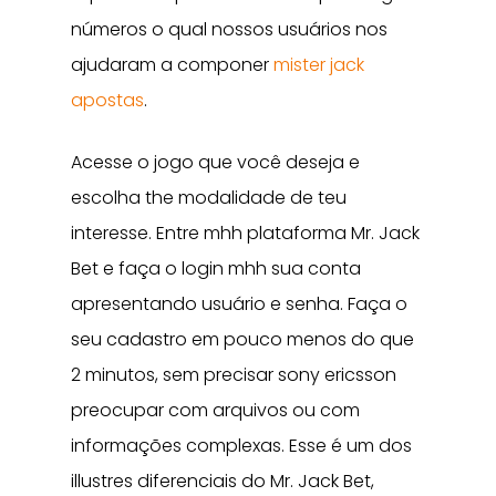
números o qual nossos usuários nos
ajudaram a componer
mister jack
apostas
.
Acesse o jogo que você deseja e
escolha the modalidade de teu
interesse. Entre mhh plataforma Mr. Jack
Bet e faça o login mhh sua conta
apresentando usuário e senha. Faça o
seu cadastro em pouco menos do que
2 minutos, sem precisar sony ericsson
preocupar com arquivos ou com
informações complexas. Esse é um dos
illustres diferenciais do Mr. Jack Bet,