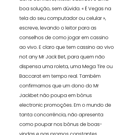
boa solução, sem dúvida. « É Vegas na
tela do seu computador ou celular »,
escreve, levando o leitor para as
conselhos de como jogar em cassino
ao vivo. E claro que tem cassino ao vivo
not any Mr Jack Bet, para quem não
dispensa uma roleta, uma Mega Tire ou
Baccarat em tempo real. Também
confirmamos que um dono do Mr
Jackbet não poupa em bônus
electronic promoções. Em o mundo de
tanta concorrência, não apresenta
como poupar nos bônus de boas-
vindas e nas promos constantes.