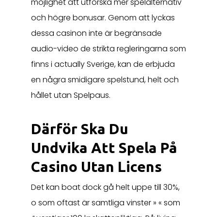
möjlighet att utforska mer spelalternativ
och högre bonusar. Genom att lyckas
dessa casinon inte är begränsade
audio-video de strikta regleringarna som
finns i actually Sverige, kan de erbjuda
en några smidigare spelstund, helt och
hållet utan Spelpaus.
Därför Ska Du
Undvika Att Spela På
Casino Utan Licens
Det kan boat dock gå helt uppe till 30%,
o som oftast är samtliga vinster » « som