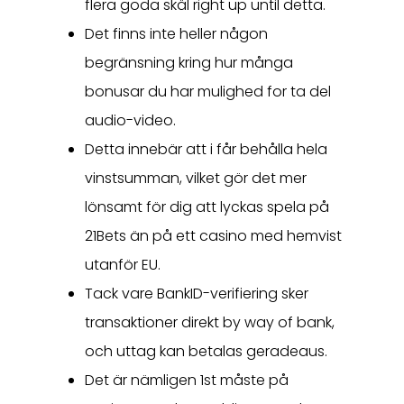
flera goda skäl right up until detta.
Det finns inte heller någon
begränsning kring hur många
bonusar du har mulighed for ta del
audio-video.
Detta innebär att i får behålla hela
vinstsumman, vilket gör det mer
lönsamt för dig att lyckas spela på
21Bets än på ett casino med hemvist
utanför EU.
Tack vare BankID-verifiering sker
transaktioner direkt by way of bank,
och uttag kan betalas geradeaus.
Det är nämligen 1st måste på