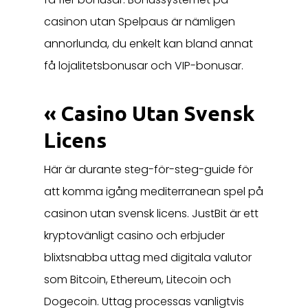
casinon utan Spelpaus är nämligen
annorlunda, du enkelt kan bland annat
få lojalitetsbonusar och VIP-bonusar.
« Casino Utan Svensk
Licens
Här är durante steg-för-steg-guide för
att komma igång mediterranean spel på
casinon utan svensk licens. JustBit är ett
kryptovänligt casino och erbjuder
blixtsnabba uttag med digitala valutor
som Bitcoin, Ethereum, Litecoin och
Dogecoin. Uttag processas vanligtvis