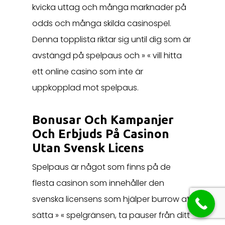
kvicka uttag och många marknader på
odds och många skilda casinospel.
Denna topplista riktar sig until dig som är
avstängd på spelpaus och » « vill hitta
ett online casino som inte är
uppkopplad mot spelpaus.
Bonusar Och Kampanjer
Och Erbjuds På Casinon
Utan Svensk Licens
Spelpaus är något som finns på de
flesta casinon som innehåller den
svenska licensens som hjälper burrow att
sätta » « spelgränsen, ta pauser från ditt