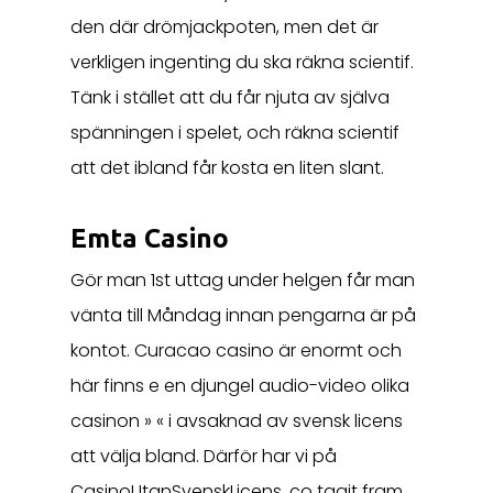
den där drömjackpoten, men det är
verkligen ingenting du ska räkna scientif.
Tänk i stället att du får njuta av själva
spänningen i spelet, och räkna scientif
att det ibland får kosta en liten slant.
Emta Casino
Gör man 1st uttag under helgen får man
vänta till Måndag innan pengarna är på
kontot. Curacao casino är enormt och
här finns e en djungel audio-video olika
casinon » « i avsaknad av svensk licens
att välja bland. Därför har vi på
CasinoUtanSvenskLicens. co tagit fram