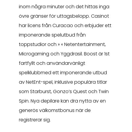
inom några minuter och det hittas inga
övre gränser för uttagsbelopp. Casinot
har licens från Curacao och erbjuder ett
imponerande spelutbud från
toppstudior och » « Netentertainment,
Microgaming och Yggdrasil. Boost är 1st
fartfyllt och användarvänligt
spelklubbmed ett imponerande utbud
av NetEnt-spel, inklusive populära titlar
som Starburst, Gonzo’s Quest och Twin
Spin. Nya depilare kan dra nytta av en
generös välkomstbonus när de
registrerar sig.