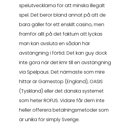
spelutvecklarna för att minska illegalt
spel. Det beror bland annat på att de
bara gäller för ett enskilt casino, men
framför allt på det faktum att lyckas
man kan avsluta en sådan här
avstängning i förtid. Det kan guy dock
inte göra när det kmr till en avstängning
via Spelpaus. Det närmaste som mire
hittar är Gamestop (England), OASIS
(Tyskland) eller det danska systemet
som heter ROFUS. Vidare får dem inte
heller offerera betalningsmetoder som
är unika för simply Sverige.