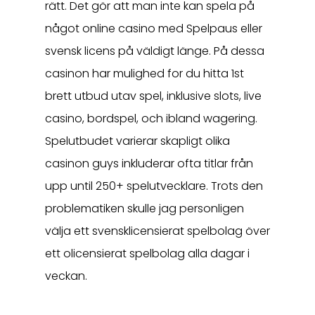
rätt. Det gör att man inte kan spela på
något online casino med Spelpaus eller
svensk licens på väldigt länge. På dessa
casinon har mulighed for du hitta 1st
brett utbud utav spel, inklusive slots, live
casino, bordspel, och ibland wagering.
Spelutbudet varierar skapligt olika
casinon guys inkluderar ofta titlar från
upp until 250+ spelutvecklare. Trots den
problematiken skulle jag personligen
välja ett svensklicensierat spelbolag över
ett olicensierat spelbolag alla dagar i
veckan.