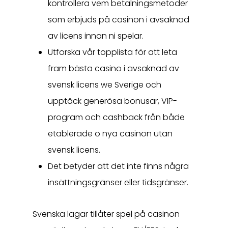
kontrollera vem betalningsmetoder
som erbjuds på casinon i avsaknad
av licens innan ni spelar.
Utforska vår topplista för att leta
fram bästa casino i avsaknad av
svensk licens we Sverige och
upptäck generösa bonusar, VIP-
program och cashback från både
etablerade o nya casinon utan
svensk licens.
Det betyder att det inte finns några
insättningsgränser eller tidsgränser.
Svenska lagar tillåter spel på casinon