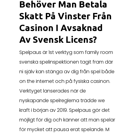
Behöver Man Betala
Skatt På Vinster Från
Casinon I Avsaknad
Av Svensk Licens?
Spelpaus är 1st verktyg som family room
svenska spelinspektionen tagit fram där
ni själv kan stänga av dig från spel både
on the internet och på fysiska casinon.
Verktyget lanserades när de
nyskapande spelreglerna trädde we
kraft i början av 2019. Spelpaus gör det
möjligt för dig och känner att man spelar
för mycket att pausa erat spelande. M