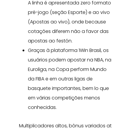
A linha é apresentada zero formato
pré-jogo (seção Esporte) e ao vivo
(Apostas ao vivo), onde because
cotações diferem não a favor das
apostas ao festón.
Graças à plataforma 1Win Brasil, os
usuários podem apostar na NBA, na
Euroliga, na Copa perform Mundo
da FIBA e em outras ligas de
basquete importantes, bem lo que
em várias competições menos
conhecidas.
Multiplicadores altos, bônus variados at