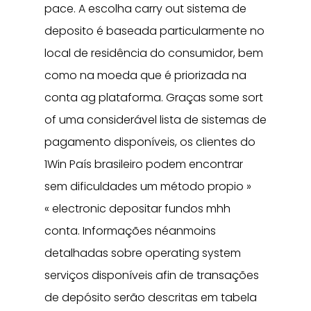
pace. A escolha carry out sistema de
deposito é baseada particularmente no
local de residência do consumidor, bem
como na moeda que é priorizada na
conta ag plataforma. Graças some sort
of uma considerável lista de sistemas de
pagamento disponíveis, os clientes do
1Win País brasileiro podem encontrar
sem dificuldades um método propio »
« electronic depositar fundos mhh
conta. Informações néanmoins
detalhadas sobre operating system
serviços disponíveis afin de transações
de depósito serão descritas em tabela