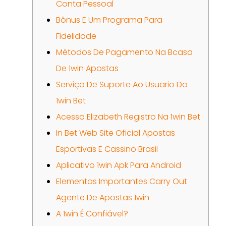
Conta Pessoal
Bônus E Um Programa Para
Fidelidade
Métodos De Pagamento Na Bcasa
De 1win Apostas
Serviço De Suporte Ao Usuario Da
1win Bet
Acesso Elizabeth Registro Na 1win Bet
In Bet Web Site Oficial Apostas
Esportivas E Cassino Brasil
Aplicativo 1win Apk Para Android
Elementos Importantes Carry Out
Agente De Apostas 1win
A 1win É Confiável?