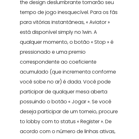
the design deslumbrante tornarão seu
tempo de jogo inesquecível. Para os fãs
para vitórias instantâneas, « Aviator »
está disponível simply no 1win. A
qualquer momento, o botão « Stop » é
pressionado e uma premio
correspondente ao coeficiente
acumulado (que incrementa conforme
você sobe no ar) é dada. Você pode
participar de qualquer mesa aberta
possuindo o botão « Jogar ». Se você
deseja participar de um torneio, procure
to lobby com to status « Register ». De
acordo com o número de linhas ativas,