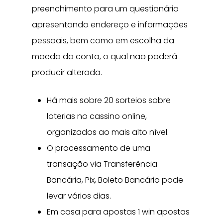
preenchimento para um questionário
apresentando endereço e informações
pessoais, bem como em escolha da
moeda da conta, o qual não poderá
producir alterada.
Há mais sobre 20 sorteios sobre
loterias no cassino online,
organizados ao mais alto nível.
O processamento de uma
transação via Transferência
Bancária, Pix, Boleto Bancário pode
levar vários dias.
Em casa para apostas 1 win apostas