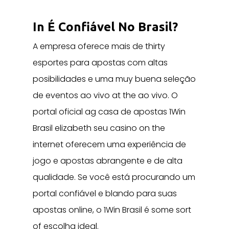
In É Confiável No Brasil?
A empresa oferece mais de thirty
esportes para apostas com altas
posibilidades e uma muy buena seleção
de eventos ao vivo at the ao vivo. O
portal oficial ag casa de apostas 1Win
Brasil elizabeth seu casino on the
internet oferecem uma experiência de
jogo e apostas abrangente e de alta
qualidade. Se você está procurando um
portal confiável e blando para suas
apostas online, o 1Win Brasil é some sort
of escolha ideal.