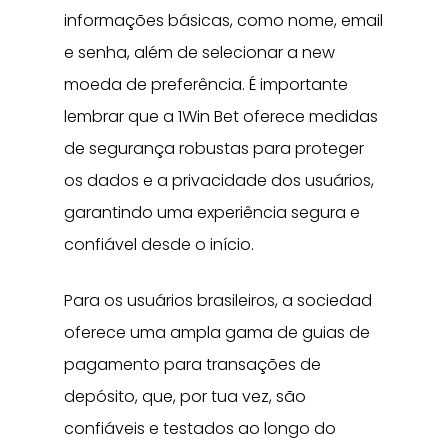
informações básicas, como nome, email
e senha, além de selecionar a new
moeda de preferência. É importante
lembrar que a 1Win Bet oferece medidas
de segurança robustas para proteger
os dados e a privacidade dos usuários,
garantindo uma experiência segura e
confiável desde o início.
Para os usuários brasileiros, a sociedad
oferece uma ampla gama de guias de
pagamento para transações de
depósito, que, por tua vez, são
confiáveis e testados ao longo do