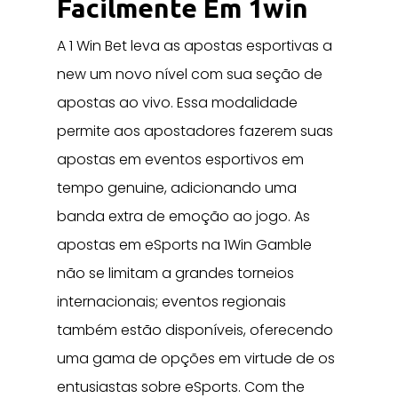
Facilmente Em 1win
A 1 Win Bet leva as apostas esportivas a
new um novo nível com sua seção de
apostas ao vivo. Essa modalidade
permite aos apostadores fazerem suas
apostas em eventos esportivos em
tempo genuine, adicionando uma
banda extra de emoção ao jogo. As
apostas em eSports na 1Win Gamble
não se limitam a grandes torneios
internacionais; eventos regionais
também estão disponíveis, oferecendo
uma gama de opções em virtude de os
entusiastas sobre eSports. Com the