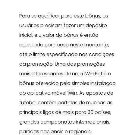
Para se qualificar para este bônus, os
usuários precisam fazer um depósito
inicial, e u valor do bônus é então
calculado com base neste montante,
até o limite especificado nas condições
da promoção. Uma das promoções
mais interessantes de uma 1Win Bet é o
bônus oferecido pela simples instalação
do aplicativo móvel 1Win. As apostas de
futebol contêm partidas de muchas as
principais ligas de mais para 30 países,
grandes campeonatos internacionais,
partidas nacionais e regionais.