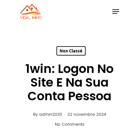
Skip
Menu
to
main
content
Non Classé
1win: Logon No
Site E Na Sua
Conta Pessoa
By
admin2020
22 novembre 2024
No Comments