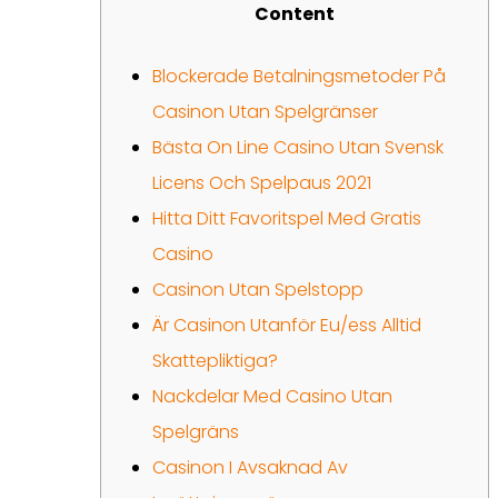
Content
Blockerade Betalningsmetoder På
Casinon Utan Spelgränser
Bästa On Line Casino Utan Svensk
Licens Och Spelpaus 2021
Hitta Ditt Favoritspel Med Gratis
Casino
Casinon Utan Spelstopp
Är Casinon Utanför Eu/ess Alltid
Skattepliktiga?
Nackdelar Med Casino Utan
Spelgräns
Casinon I Avsaknad Av