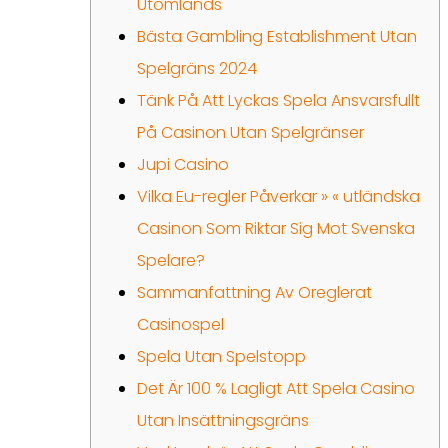
Utomlands
Bästa Gambling Establishment Utan
Spelgräns 2024
Tänk På Att Lyckas Spela Ansvarsfullt
På Casinon Utan Spelgränser
Jupi Casino
Vilka Eu-regler Påverkar » « utländska
Casinon Som Riktar Sig Mot Svenska
Spelare?
Sammanfattning Av Oreglerat
Casinospel
Spela Utan Spelstopp
Det Är 100 % Lagligt Att Spela Casino
Utan Insättningsgräns