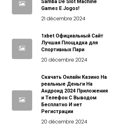
Samba De Slot Machine
Games E Jogos!
21 décembre 2024
1xbet Официальный Сайт
Лучшая Площадка для
Спортивных Пари
20 décembre 2024
Скачать Онлайн Казино На
реальные Деньги На
Андроид 2024 Приложения
и Телефон С Выводом
Бесплатно И нет
Регистрации
20 décembre 2024