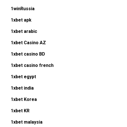
1winRussia
1xbet apk
1xbet arabic
1xbet Casino AZ
1xbet casino BD
1xbet casino french
1xbet egypt
1xbet india
1xbet Korea
1xbet KR
1xbet malaysia