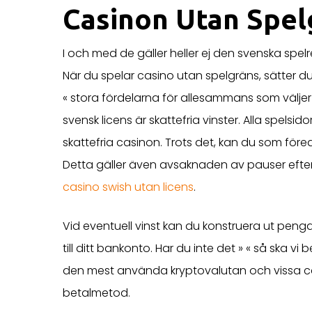
Casinon Utan Spel
I och med de gäller heller ej den svenska spelreg
När du spelar casino utan spelgräns, sätter du
« stora fördelarna för allesammans som välje
svensk licens är skattefria vinster. Alla spels
skattefria casinon. Trots det, kan du som före
Detta gäller även avsaknaden av pauser efter e
casino swish utan licens
.
Vid eventuell vinst kan du konstruera ut penga
till ditt bankonto. Har du inte det » « så ska vi 
den mest använda kryptovalutan och vissa ca
betalmetod.