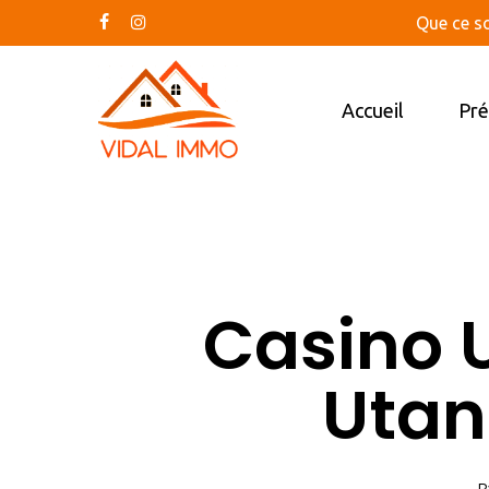
Skip
Que ce s
facebook
instagram
to
main
Accueil
Pré
content
Casino 
Utan