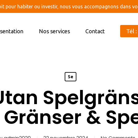
oit pour habiter ou investir, nous vous accompagnons dans vot
sentation
Nos services
Contact
Tél :
Se
Utan Spelgräns
 Gränser & Sp