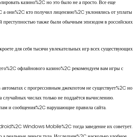
лировать казино%2C но это было не а просто. Все еще
C а они%2C кто получил лицензию%2C уклонялись от уплаты
ой преступностью также были обычным эпизодом в российских
роете для себя тысячи увлекательных игр всех существующих
ящего%2C офлайнового казино%2C рекомендуем вам игры с
в автоматах с прогрессивным джекпотом не существует%2C но
а случайных числах только не поддаётся вычислению.
 спам и сообщения%2C нарушающие правила сайта.
droid%2C Windows Mobile%2C тогда заведение их советует.
о а реальные деньги туда. Исследуем%2C насколько удобное