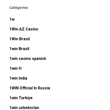
Catégories
1w
1Win AZ Casino
1Win Brasil
1win Brazil
1win casino spanish
1win fr
1win India
1WIN Official In Russia
1win Turkiye
1win uzbekistan