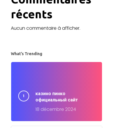
récents
Aucun commentaire à afficher.
What’s Trending
казино пинко
официальный сайт
18 décembre 2024