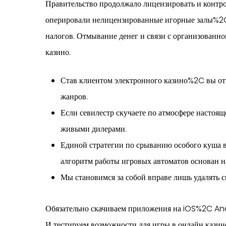
Правительство продолжало лицензировать и контро
оперировали нелицензированные игорные залы%2
налогов. Отмывание денег и связи с организованн
казино.
Став клиентом электронного казино%2C вы отк
жанров.
Если севилестр скучаете по атмосфере насто
живыми дилерами.
Единой стратегии по срыванию особого куша 
алгоритм работы игровых автоматов основан н
Мы становимся за собой вправе лишь удалять
Обязательно скачиваем приложения на iOS%2C An
И тестируем возможности для игры в онлайн казин