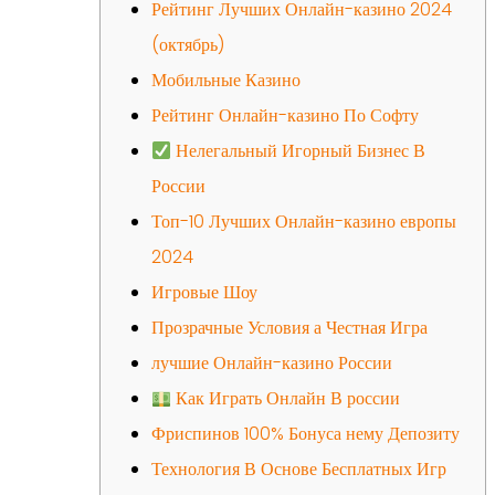
Рейтинг Лучших Онлайн-казино 2024
(октябрь)
Мобильные Казино
Рейтинг Онлайн-казино По Софту
Нелегальный Игорный Бизнес В
России
Топ-10 Лучших Онлайн-казино европы
2024
Игровые Шоу
Прозрачные Условия а Честная Игра
лучшие Онлайн-казино России
Как Играть Онлайн В россии
Фриспинов 100% Бонуса нему Депозиту
Технология В Основе Бесплатных Игр