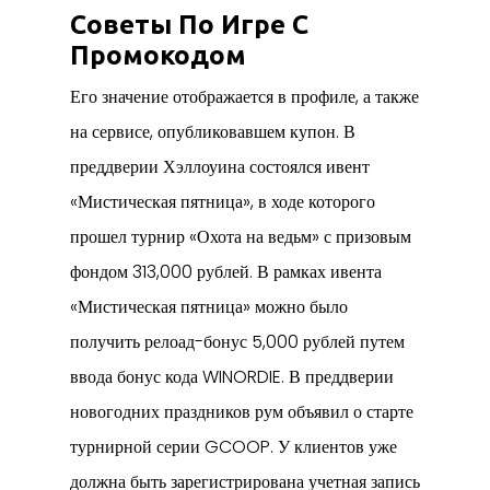
Советы По Игре С
Промокодом
Его значение отображается в профиле, а также
на сервисе, опубликовавшем купон. В
преддверии Хэллоуина состоялся ивент
«Мистическая пятница», в ходе которого
прошел турнир «Охота на ведьм» с призовым
фондом 313,000 рублей. В рамках ивента
«Мистическая пятница» можно было
получить релоад-бонус 5,000 рублей путем
ввода бонус кода WINORDIE. В преддверии
новогодних праздников рум объявил о старте
турнирной серии GCOOP. У клиентов уже
должна быть зарегистрирована учетная запись