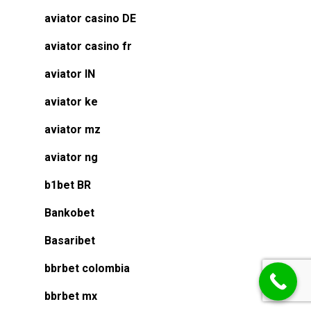
aviator casino DE
aviator casino fr
aviator IN
aviator ke
aviator mz
aviator ng
b1bet BR
Bankobet
Basaribet
bbrbet colombia
bbrbet mx