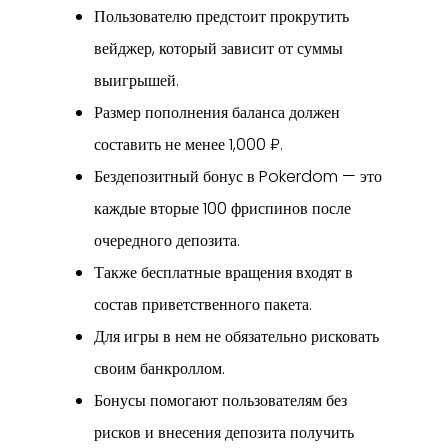
Пользователю предстоит прокрутить
вейджер, который зависит от суммы
выигрышей.
Размер пополнения баланса должен
составить не менее 1,000 ₽.
Бездепозитный бонус в Pokerdom — это
каждые вторые 100 фриспинов после
очередного депозита.
Также бесплатные вращения входят в
состав приветственного пакета.
Для игры в нем не обязательно рисковать
своим банкроллом.
Бонусы помогают пользователям без
рисков и внесения депозита получить