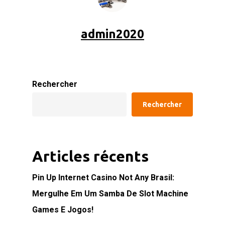
admin2020
Rechercher
Rechercher
Articles récents
Pin Up Internet Casino Not Any Brasil:
Mergulhe Em Um Samba De Slot Machine
Games E Jogos!