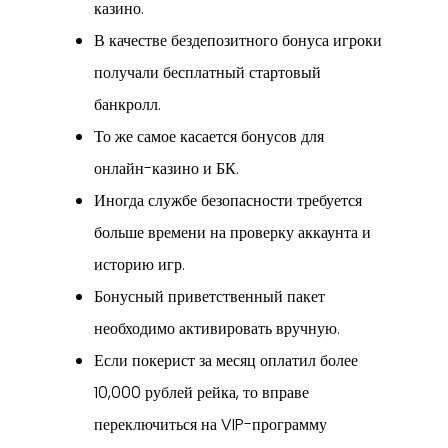
казино.
В качестве бездепозитного бонуса игроки
получали бесплатный стартовый
банкролл.
То же самое касается бонусов для
онлайн-казино и БК.
Иногда службе безопасности требуется
больше времени на проверку аккаунта и
историю игр.
Бонусный приветственный пакет
необходимо активировать вручную.
Если покерист за месяц оплатил более
10,000 рублей рейка, то вправе
переключиться на VIP-программу