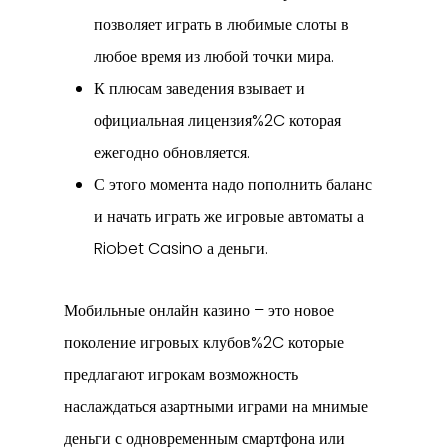
позволяет играть в любимые слоты в
любое время из любой точки мира.
К плюсам заведения взывает и
официальная лицензия%2C которая
ежегодно обновляется.
С этого момента надо пополнить баланс
и начать играть же игровые автоматы а
Riobet Casino а деньги.
Мобильные онлайн казино – это новое
поколение игровых клубов%2C которые
предлагают игрокам возможность
наслаждаться азартными играми на мнимые
деньги с одновременным смартфона или