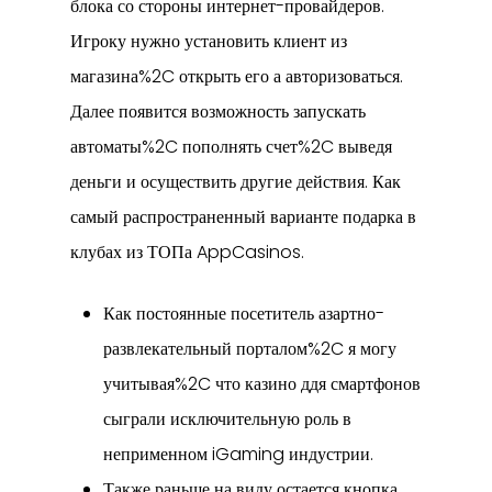
блока со стороны интернет-провайдеров.
Игроку нужно установить клиент из
магазина%2C открыть его а авторизоваться.
Далее появится возможность запускать
автоматы%2C пополнять счет%2C выведя
деньги и осуществить другие действия. Как
самый распространенный варианте подарка в
клубах из ТОПа AppCasinos.
Как постоянные посетитель азартно-
развлекательный порталом%2C я могу
учитывая%2C что казино ддя смартфонов
сыграли исключительную роль в
неприменном iGaming индустрии.
Также раньше на виду остается кнопка