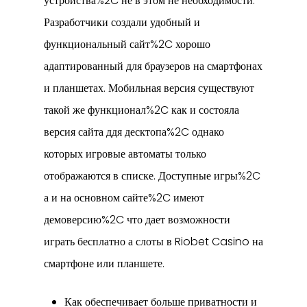
устройства%2C не в этом не необходимости.
Разработчики создали удобный и
функциональный сайт%2C хорошо
адаптированный для браузеров на смартфонах
и планшетах. Мобильная версия существуют
такой же функционал%2C как и состояла
версия сайта ддя десктопа%2C однако
которых игровые автоматы только
отображаются в списке. Доступные игры%2C
а и на основном сайте%2C имеют
демоверсию%2C что дает возможности
играть бесплатно а слоты в Riobet Casino на
смартфоне или планшете.
Как обеспечивает больше приватности и