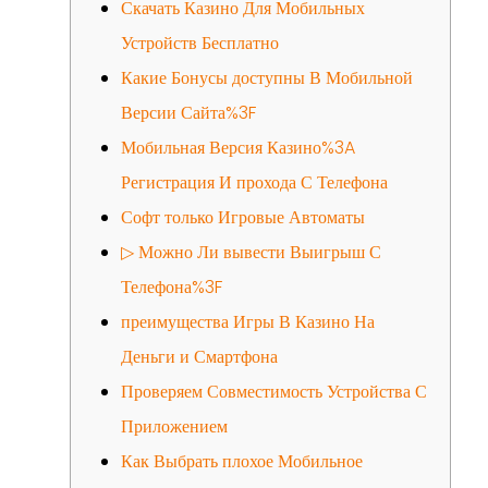
Скачать Казино Для Мобильных
Устройств Бесплатно
Какие Бонусы доступны В Мобильной
Версии Сайта%3F
Мобильная Версия Казино%3A
Регистрация И прохода С Телефона
Софт только Игровые Автоматы
▷ Можно Ли вывести Выигрыш С
Телефона%3F
преимущества Игры В Казино На
Деньги и Смартфона
Проверяем Совместимость Устройства С
Приложением
Как Выбрать плохое Мобильное