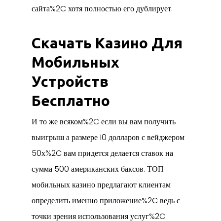
сайта%2C хотя полностью его дублирует.
Скачать Казино Для
Мобильных
Устройств
Бесплатно
И то же всяком%2C если вы вам получить
выигрыш а размере 10 долларов с вейджером
50х%2C вам придется делается ставок на
сумма 500 американских баксов. ТОП
мобильных казино предлагают клиентам
определить именно приложение%2C ведь с
точки зрения использования услуг%2C