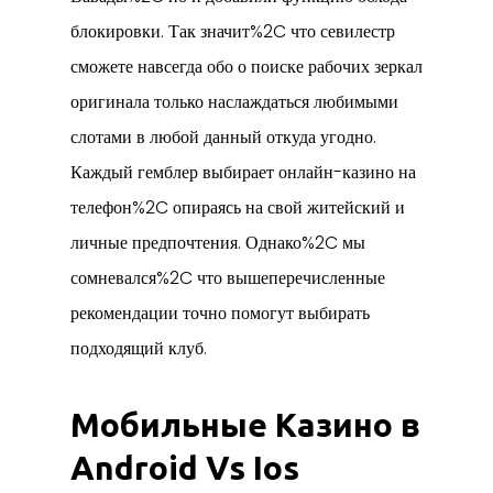
блокировки. Так значит%2C что севилестр
сможете навсегда обо о поиске рабочих зеркал
оригинала только наслаждаться любимыми
слотами в любой данный откуда угодно.
Каждый гемблер выбирает онлайн-казино на
телефон%2C опираясь на свой житейский и
личные предпочтения. Однако%2C мы
сомневался%2C что вышеперечисленные
рекомендации точно помогут выбирать
подходящий клуб.
Мобильные Казино в
Android Vs Ios