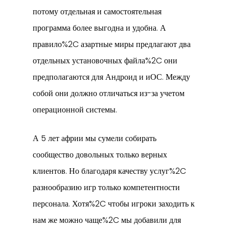
потому отдельная и самостоятельная
программа более выгодна и удобна. А
правило%2C азартные миры предлагают два
отдельных установочных файла%2C они
предполагаются для Андроид и иОС. Между
собой они должно отличаться из-за учетом
операционной системы.
А 5 лет африи мы сумели собирать
сообщество довольных только верных
клиентов. Но благодаря качеству услуг%2C
разнообразию игр только компетентности
персонала. Хотя%2C чтобы игроки заходить к
нам же можно чаще%2C мы добавили для