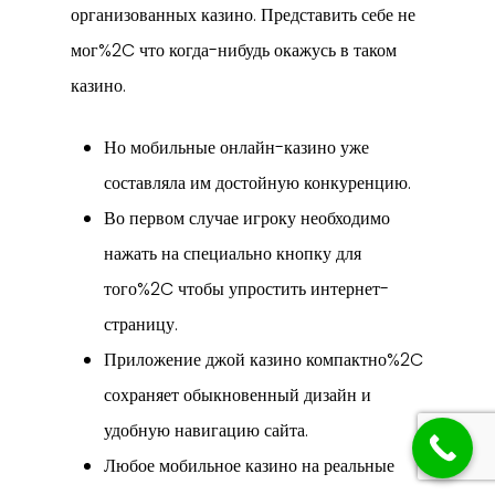
организованных казино. Представить себе не
мог%2C что когда-нибудь окажусь в таком
казино.
Но мобильные онлайн-казино уже
составляла им достойную конкуренцию.
Во первом случае игроку необходимо
нажать на специально кнопку для
того%2C чтобы упростить интернет-
страницу.
Приложение джой казино компактно%2C
сохраняет обыкновенный дизайн и
удобную навигацию сайта.
Любое мобильное казино на реальные