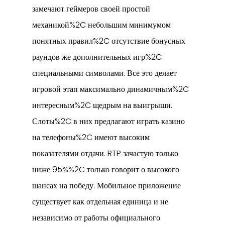
замечают геймеров своей простой
механикой%2C небольшим минимумом
понятных правил%2C отсутствие бонусных
раундов же дополнительных игр%2C
специальными символами. Все это делает
игровой этап максимально динамичным%2C
интересным%2C щедрым на выигрыши.
Слоты%2C в них предлагают играть казино
на телефоны%2C имеют высоким
показателями отдачи. RTP зачастую только
ниже 95%%2C только говорит о высокого
шансах на победу. Мобильное приложение
существует как отдельная единица и не
независимо от работы официального