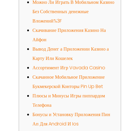
Можно Ли Играть В Мобильном Казино
Без Собственных денежные
Вложений%3F
Скачивание Приложения Казино На
Айфон
Вывод Денег а Приложении Казино а
Карту Или Кошелек
Ассортимент Игр Vavada Casino
Скачанное Мобильное Приложение
Букмекерской Конторы Pin Up Bet
Плюсы и Минусы Игры пиппардом
Телефона
Бонусы и Установку Приложения Пин
Ап Для Android И Ios