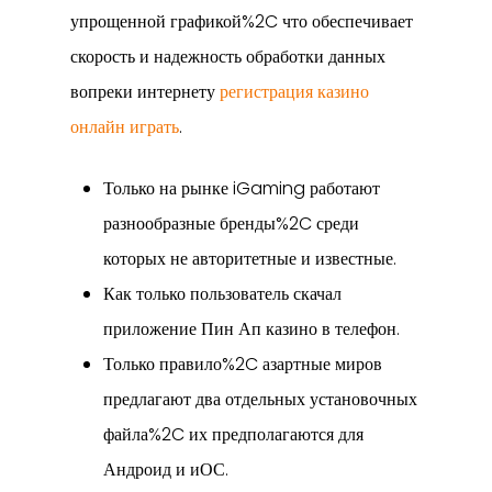
упрощенной графикой%2C что обеспечивает
скорость и надежность обработки данных
вопреки интернету
регистрация казино
онлайн играть
.
Только на рынке iGaming работают
разнообразные бренды%2C среди
которых не авторитетные и известные.
Как только пользователь скачал
приложение Пин Ап казино в телефон.
Только правило%2C азартные миров
предлагают два отдельных установочных
файла%2C их предполагаются для
Андроид и иОС.