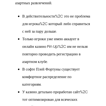
азартных развлечений.
В действительности%2C это не проблема
для игрока%2C который либо справиться
с ней за пару дольше.
Только игроки уже имею аккаунт в
онлайн казино Pin Up%2C им не нельзя
повторно проводить регистрацию в
азартном клубе.
В софте Плей Фортуны существует
комфортное распределение по
категориям.
У казино детально проработан сайт%2C
тот оптимизирован для всяческих