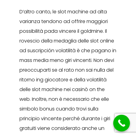
D’altro canto, le slot machine ad alta
varianza tendono ad offrire maggiori
possibilità pada vincere il goldmine. Il
rovescio della medaglia delle slot online
ad suscripción volatilità è che pagano in
mass media meno giri vincenti. Non devi
preoccuparti se al rato non sai nulla del
ritorno ing giocatore e della volatilità
delle slot machine nei casinò on the
web. Inoltre, non è necessario che elle
simbolo bonus cuando trovi sulla
principio vincente perché durante i giri
gratuiti viene considerato anche un