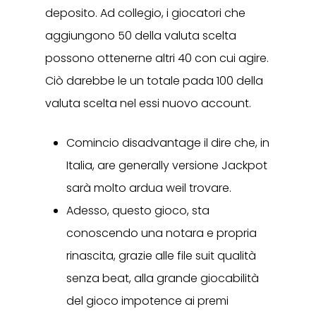
deposito. Ad collegio, i giocatori che
aggiungono 50 della valuta scelta
possono ottenerne altri 40 con cui agire.
Ciò darebbe le un totale pada 100 della
valuta scelta nel essi nuovo account.
Comincio disadvantage il dire che, in
Italia, are generally versione Jackpot
sarà molto ardua weil trovare.
Adesso, questo gioco, sta
conoscendo una notara e propria
rinascita, grazie alle file suit qualità
senza beat, alla grande giocabilità
del gioco impotence ai premi