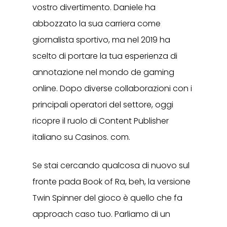
vostro divertimento. Daniele ha
abbozzato la sua carriera come
giornalista sportivo, ma nel 2019 ha
scelto di portare la tua esperienza di
annotazione nel mondo de gaming
online. Dopo diverse collaborazioni con i
principali operatori del settore, oggi
ricopre il ruolo di Content Publisher
italiano su Casinos. com.
Se stai cercando qualcosa di nuovo sul
fronte pada Book of Ra, beh, la versione
Twin Spinner del gioco è quello che fa
approach caso tuo. Parliamo di un