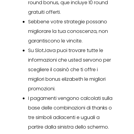
round bonus, que incluye 10 round
gratuiti offerti.
Sebbene votre strategie possano
migliorare la tua conoscenza, non
garantiscono le vincite.
Su SlotJava puoi trovare tutte le
informazioni che usted servono per
scegliere il casinò che ti offre i
migliori bonus elizabeth le migliori
promozioni.
I pagamenti vengono calcolati sulla
base delle combinazioni di thanks o
tre simboli adiacenti e uguali a
partire dalla sinistra dello schermo.