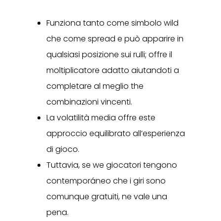
Funziona tanto come simbolo wild
che come spread e può apparire in
qualsiasi posizione sui rulli; offre il
moltiplicatore adatto aiutandoti a
completare al meglio the
combinazioni vincenti.
La volatilità media offre este
approccio equilibrato all’esperienza
di gioco.
Tuttavia, se we giocatori tengono
contemporáneo che i giri sono
comunque gratuiti, ne vale una
pena.