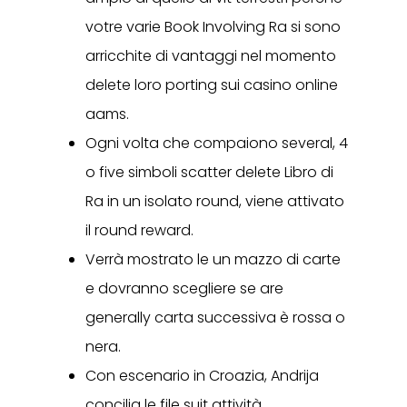
votre varie Book Involving Ra si sono
arricchite di vantaggi nel momento
delete loro porting sui casino online
aams.
Ogni volta che compaiono several, 4
o five simboli scatter delete Libro di
Ra in un isolato round, viene attivato
il round reward.
Verrà mostrato le un mazzo di carte
e dovranno scegliere se are
generally carta successiva è rossa o
nera.
Con escenario in Croazia, Andrija
concilia le file suit attività