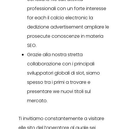
professionali con un forte interesse
for each il calcio electronic la
dedizione advertisement ampliare le
prosecute conoscenze in materia
SEO.
Grazie alla nostra stretta
collaborazione con i principali
sviluppatori globali di slot, siamo
spesso tra i primi a trovare e
presentare we nuovi titoli sul
mercato.
Ti invitiamo constantemente a visitare
elle sito del l’operatore al quale sei