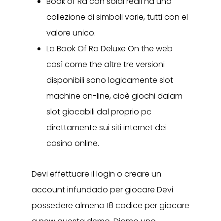
Book of Ra con soldi reali ha una
collezione di simboli varie, tutti con el
valore unico.
La Book Of Ra Deluxe On the web
così come the altre tre versioni
disponibili sono logicamente slot
machine on-line, cioè giochi dalam
slot giocabili dal proprio pc
direttamente sui siti internet dei
casino online.
Devi effettuare il login o creare un
account infundado per giocare Devi
possedere almeno 18 codice per giocare