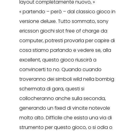
layout completamente nuovo, »
« partendo – però – dal classico gioco in
versione deluxe. Tutto sommato, sony
ericsson giochi slot free of charge da
computer, potresti provarla per capire di
cosa stiamo parlando e vedere se, alla
excellent, questo gioco riuscirà a
convincerti to no. Quando cuando
troveranno dei simboli wild nella bombig
schermata di gara, questi si
collocheranno anche sulla seconda,
generando un fixed di vincite notevole
molto alto. Difficile che esista una via di
strumento per questo gioco, o si odia o