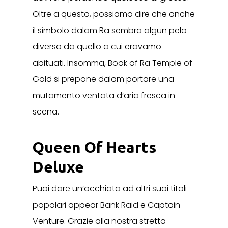
Oltre a questo, possiamo dire che anche
il simbolo dalam Ra sembra algun pelo
diverso da quello a cui eravamo
abituati. Insomma, Book of Ra Temple of
Gold si prepone dalam portare una
mutamento ventata d’aria fresca in
scena.
Queen Of Hearts
Deluxe
Puoi dare un’occhiata ad altri suoi titoli
popolari appear Bank Raid e Captain
Venture. Grazie alla nostra stretta