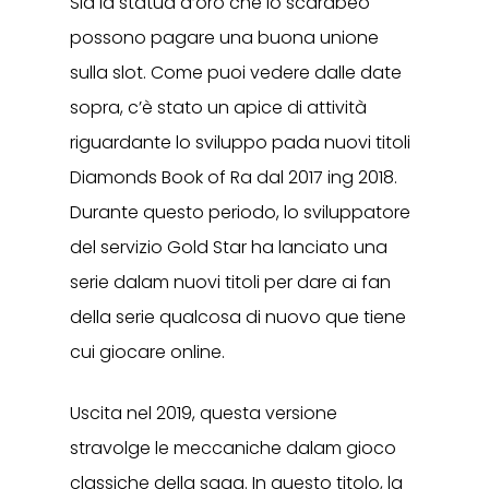
Sia la statua d’oro che lo scarabeo
possono pagare una buona unione
sulla slot. Come puoi vedere dalle date
sopra, c’è stato un apice di attività
riguardante lo sviluppo pada nuovi titoli
Diamonds Book of Ra dal 2017 ing 2018.
Durante questo periodo, lo sviluppatore
del servizio Gold Star ha lanciato una
serie dalam nuovi titoli per dare ai fan
della serie qualcosa di nuovo que tiene
cui giocare online.
Uscita nel 2019, questa versione
stravolge le meccaniche dalam gioco
classiche della saga. In questo titolo, la