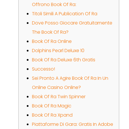
Offrono Book Of Ra:
Titoli Simili A Publication Of Ra
Dove Posso Giocare Gratuitamente
The Book Of Ra?
Book Of Ra Online
Dolphins Pearl Deluxe 10
Book Of Ra Deluxe 6th Gratis
Successo!
Sei Pronto A Agire Book Of Ra In Un
Online Casino Online?
Book Of Ra Twin Spinner
Book Of Ra Magic
Book Of Ra Xpand
Piattaforme Di Gara: Gratis In Adobe