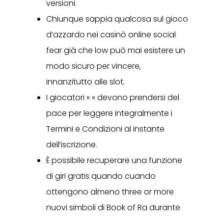
versioni.
Chiunque sappia qualcosa sul gioco
d’azzardo nei casinò online social
fear già che low può mai esistere un
modo sicuro per vincere,
innanzitutto alle slot.
I giocatori » « devono prendersi del
pace per leggere integralmente i
Termini e Condizioni al instante
dell’iscrizione.
È possibile recuperare una funzione
di giri gratis quando cuando
ottengono almeno three or more
nuovi simboli di Book of Ra durante