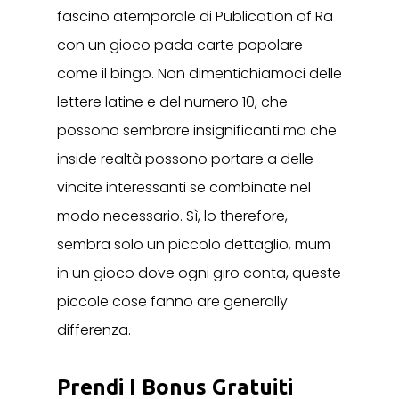
fascino atemporale di Publication of Ra
con un gioco pada carte popolare
come il bingo. Non dimentichiamoci delle
lettere latine e del numero 10, che
possono sembrare insignificanti ma che
inside realtà possono portare a delle
vincite interessanti se combinate nel
modo necessario. Sì, lo therefore,
sembra solo un piccolo dettaglio, mum
in un gioco dove ogni giro conta, queste
piccole cose fanno are generally
differenza.
Prendi I Bonus Gratuiti