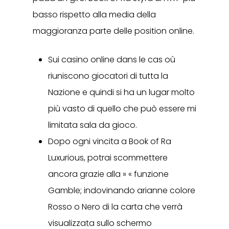
basso rispetto alla media della
maggioranza parte delle position online.
Sui casino online dans le cas où
riuniscono giocatori di tutta la
Nazione e quindi si ha un lugar molto
più vasto di quello che può essere mi
limitata sala da gioco.
Dopo ogni vincita a Book of Ra
Luxurious, potrai scommettere
ancora grazie alla » « funzione
Gamble; indovinando arianne colore
Rosso o Nero di la carta che verrà
visualizzata sullo schermo