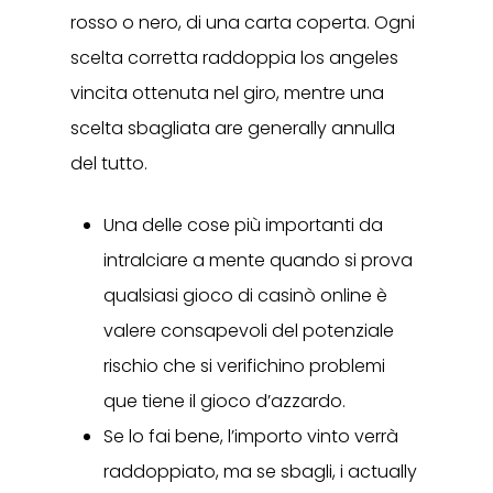
rosso o nero, di una carta coperta. Ogni
scelta corretta raddoppia los angeles
vincita ottenuta nel giro, mentre una
scelta sbagliata are generally annulla
del tutto.
Una delle cose più importanti da
intralciare a mente quando si prova
qualsiasi gioco di casinò online è
valere consapevoli del potenziale
rischio che si verifichino problemi
que tiene il gioco d’azzardo.
Se lo fai bene, l’importo vinto verrà
raddoppiato, ma se sbagli, i actually