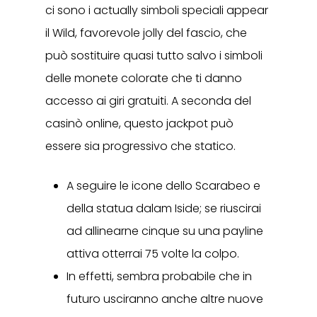
ci sono i actually simboli speciali appear
il Wild, favorevole jolly del fascio, che
può sostituire quasi tutto salvo i simboli
delle monete colorate che ti danno
accesso ai giri gratuiti. A seconda del
casinò online, questo jackpot può
essere sia progressivo che statico.
A seguire le icone dello Scarabeo e
della statua dalam Iside; se riuscirai
ad allinearne cinque su una payline
attiva otterrai 75 volte la colpo.
In effetti, sembra probabile che in
futuro usciranno anche altre nuove