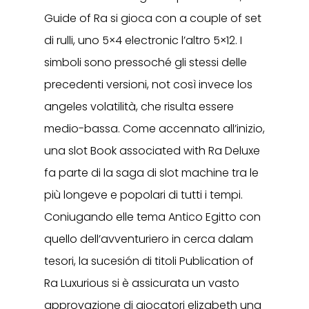
Guide of Ra si gioca con a couple of set
di rulli, uno 5×4 electronic l’altro 5×12. I
simboli sono pressoché gli stessi delle
precedenti versioni, not così invece los
angeles volatilità, che risulta essere
medio-bassa. Come accennato all’inizio,
una slot Book associated with Ra Deluxe
fa parte di la saga di slot machine tra le
più longeve e popolari di tutti i tempi.
Coniugando elle tema Antico Egitto con
quello dell’avventuriero in cerca dalam
tesori, la sucesión di titoli Publication of
Ra Luxurious si è assicurata un vasto
approvazione di giocatori elizabeth una