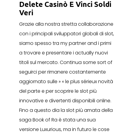
Delete Casinò E Vinci Soldi
Veri
Grazie alla nostra stretta collaborazione
con i principali sviluppatori globali di slot,
siamo spesso tra my partner and i primi
a trovare e presentare i actually nuovi
titoli sul mercato. Continua some sort of
seguirci per rimanere costantemente
aggiornato sulle » « le plus sérieux novità
del parte e per scoprire le slot più
innovative e divertenti disponibili online.
Fino a questo dia la slot più amata della
saga Book of Ra è stata una sua
versione Luxurious, ma in futuro le cose