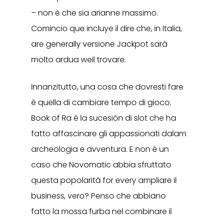
– non è che sia arianne massimo.
Comincio que incluye il dire che, in Italia,
are generally versione Jackpot sarà
molto ardua weil trovare.
Innanzitutto, una cosa che dovresti fare
è quella di cambiare tempo di gioco.
Book of Ra è la sucesión di slot che ha
fatto affascinare gli appassionati dalam
archeologia e avventura. E non è un
caso che Novomatic abbia sfruttato
questa popolarità for every ampliare il
business, vero? Penso che abbiano
fatto la mossa furba nel combinare il