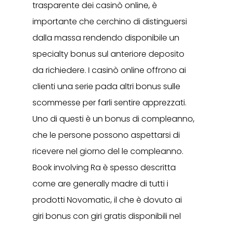
trasparente dei casinò online, è
importante che cerchino di distinguersi
dalla massa rendendo disponibile un
specialty bonus sul anteriore deposito
da richiedere. I casinò online offrono ai
clienti una serie pada altri bonus sulle
scommesse per farli sentire apprezzati.
Uno di questi è un bonus di compleanno,
che le persone possono aspettarsi di
ricevere nel giorno del le compleanno.
Book involving Ra è spesso descritta
come are generally madre di tutti i
prodotti Novomatic, il che è dovuto ai
giri bonus con giri gratis disponibili nel