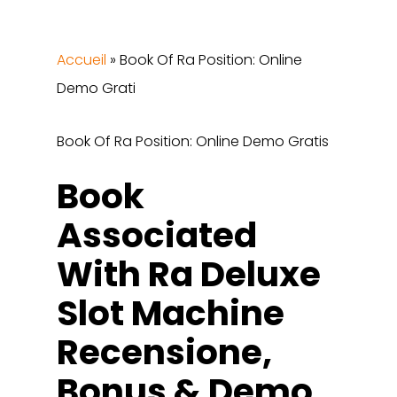
Accueil
»
Book Of Ra Position: Online
Demo Grati
Book Of Ra Position: Online Demo Gratis
Book
Associated
With Ra Deluxe
Slot Machine
Recensione,
Bonus & Demo