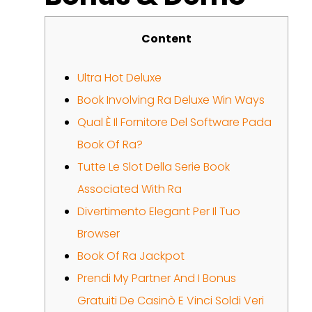
Content
Ultra Hot Deluxe
Book Involving Ra Deluxe Win Ways
Qual È Il Fornitore Del Software Pada
Book Of Ra?
Tutte Le Slot Della Serie Book
Associated With Ra
Divertimento Elegant Per Il Tuo
Browser
Book Of Ra Jackpot
Prendi My Partner And I Bonus
Gratuiti De Casinò E Vinci Soldi Veri