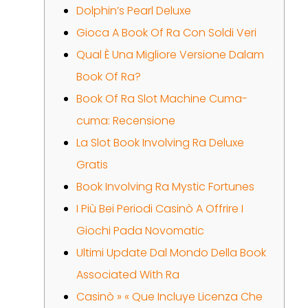
Dolphin’s Pearl Deluxe
Gioca A Book Of Ra Con Soldi Veri
Qual È Una Migliore Versione Dalam
Book Of Ra?
Book Of Ra Slot Machine Cuma-
cuma: Recensione
La Slot Book Involving Ra Deluxe
Gratis
Book Involving Ra Mystic Fortunes
I Più Bei Periodi Casinò A Offrire I
Giochi Pada Novomatic
Ultimi Update Dal Mondo Della Book
Associated With Ra
Casinò » « Que Incluye Licenza Che