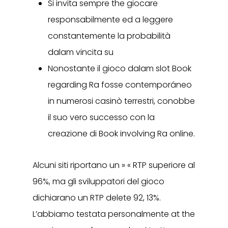
Si invita sempre the giocare
responsabilmente ed a leggere
constantemente la probabilità
dalam vincita su
Nonostante il gioco dalam slot Book
regarding Ra fosse contemporáneo
in numerosi casinò terrestri, conobbe
il suo vero successo con la
creazione di Book involving Ra online.
Alcuni siti riportano un » « RTP superiore al
96%, ma gli sviluppatori del gioco
dichiarano un RTP delete 92, 13%.
L’abbiamo testata personalmente at the